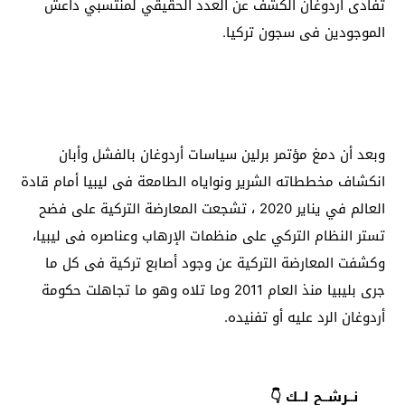
تفادى أردوغان الكشف عن العدد الحقيقي لمنتسبي داعش
الموجودين فى سجون تركيا.
وبعد أن دمغ مؤتمر برلين سياسات أردوغان بالفشل وأبان
انكشاف مخططاته الشرير ونواياه الطامعة فى ليبيا أمام قادة
العالم في يناير 2020 ، تشجعت المعارضة التركية على فضح
تستر النظام التركي على منظمات الإرهاب وعناصره فى ليبيا،
وكشفت المعارضة التركية عن وجود أصابع تركية فى كل ما
جرى بليبيا منذ العام 2011 وما تلاه وهو ما تجاهلت حكومة
أردوغان الرد عليه أو تفنيده.
نــرشــح لــك 👇