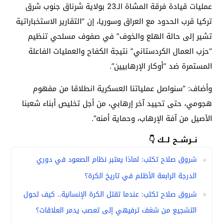
عمليات قيادة فرقة المشاة الـ23 بولاية شرناق جنوب شرق
تركيا قرب الحدود مع العراق وسوريا، إن “التقارير الاستخباراتية
تشير إلى حالة الهلع والخوف” في صفوف مسلحي تنظيم
“حزب العمال الكردستاني” نتيجة الكفاح والعمليات الفاعلة
المستمرة ضد “أوكار الإرهابيين”.
وأضاف: “سنواصل عملياتنا العسكرية انطلاقا من مفهوم
هجومي، حتى تحييد آخر إرهابي، من أجل تخليص أبناء شعبنا
الأصيل من آفة الإرهاب، وحماية أمنه”.
نــرشــح لــك 👇
شروق صلاح تكتب: لماذا يعتبر نظام الصعود في دوري
الدرجة الرابعة الأظلم في تاريخ الكرة؟
شروق صلاح تكتب: عندما تقتل الكرة الإنسانية.. كيف تحول
التشجيع من شغف ترفيهي إلى تعصب يدمر العلاقات؟