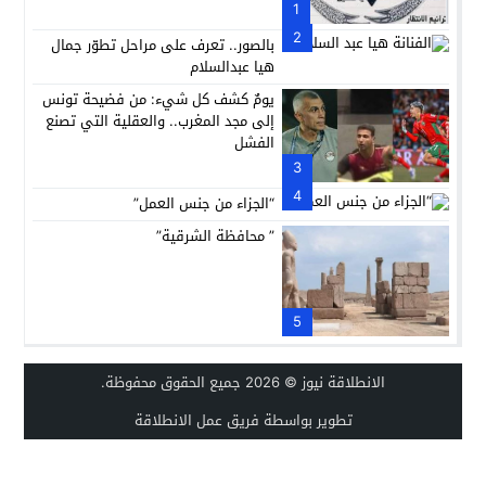
1
2
بالصور.. تعرف على مراحل تطوّر جمال
هيا عبدالسلام
يومٌ كشف كل شيء: من فضيحة تونس
إلى مجد المغرب.. والعقلية التي تصنع
الفشل
3
4
“الجزاء من جنس العمل”
” محافظة الشرقية”
5
الانطلاقة نيوز
© 2026 جميع الحقوق محفوظة.
تطوير بواسطة فريق عمل الانطلاقة