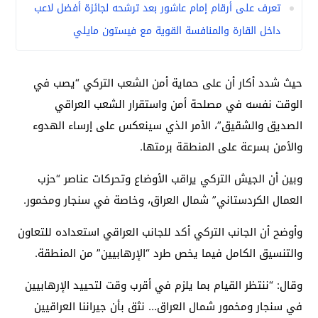
تعرف على أرقام إمام عاشور بعد ترشحه لجائزة أفضل لاعب
داخل القارة والمنافسة القوية مع فيستون مايلي
حيث شدد أكار أن على حماية أمن الشعب التركي “يصب في
الوقت نفسه في مصلحة أمن واستقرار الشعب العراقي
الصديق والشقيق”، الأمر الذي سينعكس على إرساء الهدوء
والأمن بسرعة على المنطقة برمتها.
وبين أن الجيش التركي يراقب الأوضاع وتحركات عناصر “حزب
العمال الكردستاني” شمال العراق، وخاصة في سنجار ومخمور.
وأوضح أن الجانب التركي أكد للجانب العراقي استعداده للتعاون
والتنسيق الكامل فيما يخص طرد “الإرهابيين” من المنطقة.
وقال: “ننتظر القيام بما يلزم في أقرب وقت لتحييد الإرهابيين
في سنجار ومخمور شمال العراق… نثق بأن جيراننا العراقيين