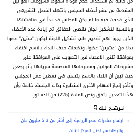
من جانبه تم استحداث حكم مؤداه سقوط مشروعات القوانين
المقدمة من عشر أعضاء المجلس بانتهاء الفصل التشريعى
الذى قدمت فيه ما لم يكن المجلس قد بدأ فى مناقشتها،
وبالنسبة لتشكيل لجان تقصى الحقائق تم زيادة عدد الأعضاء
الذين يجوز لهم تقديم طلب تشكيل اللجنة ليكون “ستين” عضوا
بدلا من “عشرين” عضوا، وتضمنت حذف النداء بالاسم اكتفاء
بموافقة ثلثى الأعضاء فى التصويت على الموافقة على
مشروعات القوانين ومقترحاتها المتضمنة سريانها بأثر رجعى
حيث تبين أن النداء بالاسم يتسبب فى تعطيل عمل المجلس
وتأخر إنجاز المهام الأخرى المنظورة بذات الجلسة، خاصة وأن
هذا التعديل يتفق ونص المادة (225) من الدستور.
نــرشــح لــك 👇
ارتفاع صادرات مصر الزراعية إلى أكثر من 5.3 مليون طن
والبطاطس تحتل المركز الثالث