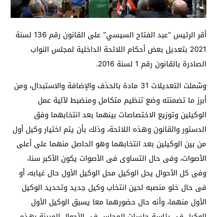
أقر الرئيس “عبد الفتاح السيسي” على القانون رقم 136 لسنة
2021 بتعديل بعض أحكام اللائحة الداخلية لمجلس النواب
الصادرة بالقانون رقم 1 لسنة 2016.
وشملت التعديلات 31 مادة بالحذف والإضافة والاستبدال، ومن
أبرز ما تضمنته وضع تنظيم متكامل ومنضبط لآلية عمل
الوكيلين وتوزيع الاختصاصات بينهما بعد انتخابهما وفق
الدستور والقانون وهذه اللائحة، وذلك بأن يتم اختيار وكيل أول
من بين الوكيلين بعد انتخابهما وهو الحاصل منهما على أعلى
الأصوات، وفى حال التساوى فى الأصوات يكون الأكبر سنا،
وفى كل الأحوال يحل الوكيل محل الوكيل الأول حال غيابه، أو
فى حال خلو منصبه لحين انتخاب وكيل جديد وتحديد الوكيل
الأول منهما، وأنه حال حضورهما معا يسبق الوكيل الأول
الوكيل فى رئاسة جلسات المجلس فى الأحوال المبينة بهذه