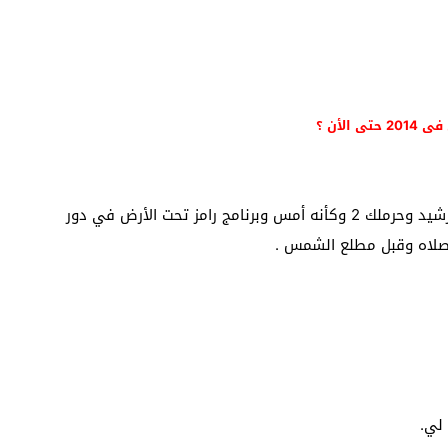
لأن ؟
مسلسل خيانة وطن وعود أخضر وأخر المطاف وهارون الرشيد وحرملك 2 وكأنه أمس وبرنامج رامز تحت الأرض في دور
لصلاه وقبل مطلع الشمس .
 لي.