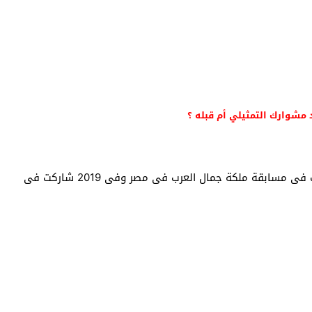
مشوارك التمثيلي أم قبله ؟
كانت بعد بداية انطلاقتى فى التمثيل فى 2018 شاركت فى مسابقة ملكة جمال العرب فى مصر وفى 2019 شاركت فى