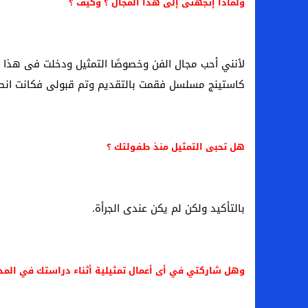
ولماذا إتجهتى إلى هذا المجال ؟ وكيف
؟
لأنني أحب مجال الفن وخصوصًا التمثيل ودخلت فى هذا ا
كاستينج مسلسل فقمت بالتقديم وتم قبولى فكانت انط
هل تحبى التمثيل منذ طفولتك ؟
بالتأكيد ولكن لم يكن عندى الجرأة.
وهل شاركتي في أى أعمال تمثيلية أثناء دراستك في المد