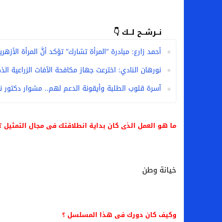
نــرشــح لــك 👇
أحمد زارع: مبادرة “المرأة تشارك” تؤكد أنَّ المرأة الأز
نورهان النادي: اخترعت جهاز مكافحة الآفات الزراعية
آسرة قلوب الطلبة وأيقونة الدعم لهم.. مشوار دكتور ن
ما هو العمل الذى كان بداية انطلاقتك فى مجال التمثيل ؟
خيانة وطن
وكيف كان دورك فى هذا المسلسل ؟