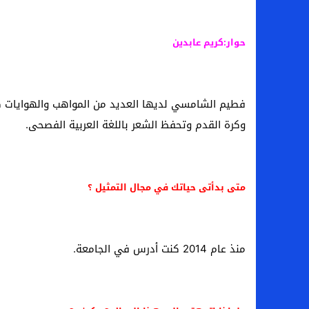
سامو كوستا في معسكر النصر السعودي.. هل 
إنهاء تعاقد سيف الدين الجزيري مع الزمالك ر
حوار:كريم عابدين
من هي لوز مينديز زوجة إبراهيم دياز بعد خط
الموصل العراقي يعلن ضم المهاجم يوسف أس
فطيم الشامسي لديها العديد من المواهب والهوايات ك
وكرة القدم وتحفظ الشعر باللغة العربية الفصحى.
متى بدأتى حياتك في مجال التمثيل ؟
منذ عام 2014 كنت أدرس في الجامعة.