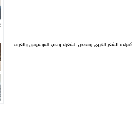
انتهت أزمة العالمي المالية؟
سميًا
فها للأنظار؟
امة نبيه
قراءة الشعر العربى وقصص الشعراء وتحب الموسيقى والعزف