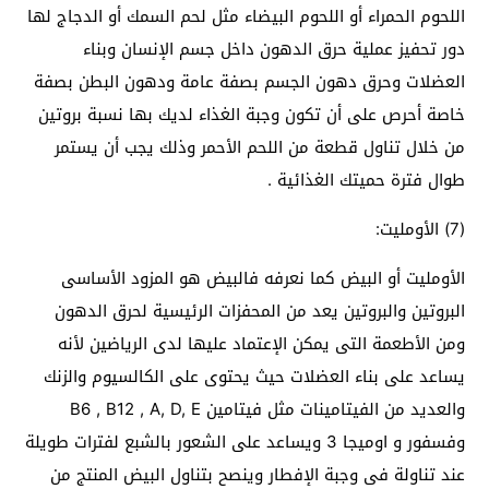
اللحوم الحمراء أو اللحوم البيضاء مثل لحم السمك أو الدجاج لها
دور تحفيز عملية حرق الدهون داخل جسم الإنسان وبناء
العضلات وحرق دهون الجسم بصفة عامة ودهون البطن بصفة
خاصة أحرص على أن تكون وجبة الغذاء لديك بها نسبة بروتين
من خلال تناول قطعة من اللحم الأحمر وذلك يجب أن يستمر
طوال فترة حميتك الغذائية .
(7) الأومليت:
الأومليت أو البيض كما نعرفه فالبيض هو المزود الأساسى
البروتين والبروتين يعد من المحفزات الرئيسية لحرق الدهون
ومن الأطعمة التى يمكن الإعتماد عليها لدى الرياضين لأنه
يساعد على بناء العضلات حيث يحتوى على الكالسيوم والزنك
والعديد من الفيتامينات مثل فيتامين B6 , B12 , A, D, E
وفسفور و اوميجا 3 ويساعد على الشعور بالشبع لفترات طويلة
عند تناولة فى وجبة الإفطار وينصح بتناول البيض المنتج من