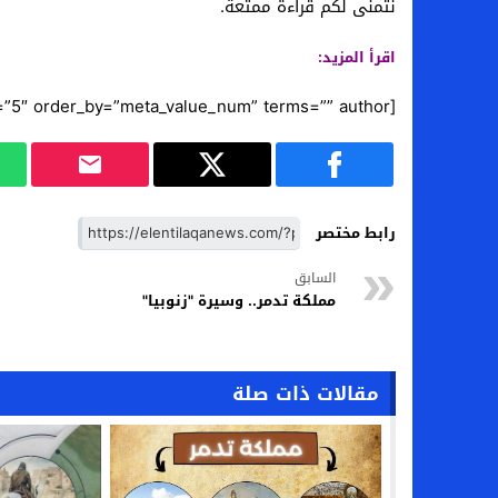
نتمنى لكم قراءة ممتعة.
اقرأ المزيد:
[posts posts_per_page=”5″ order_by=”meta_value_num” terms=”” author=””]
رابط مختصر
السابق
مملكة تدمر.. وسيرة "زنوبيا"
مقالات ذات صلة