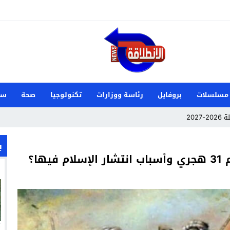
مسلسلات
بروفايل
رئاسة ووزارات
تكنولوجيا
صحة
سي
202
 الدنمارك وصنعت تاريخًا جديدًا لناشئات اليد
ب
ها؟
م علي زوجة ميكا غودتس نجم سان جيرمان القادم؟
 تفشل أخرى في السوق السعودي؟
زيري مع الزمالك
ين عميد كلية “آداب كفر الشيخ”