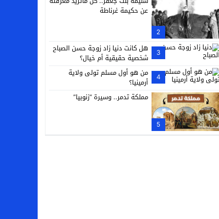
سليمة بنت جعفر.. كل ماتريد معرفته
عن حكيمة غرناطة
2
هل كانت دنيا زاد زوجة حسن الصباح
3
شخصية حقيقية أم خيال؟
من هو أول مسلم تولى ولاية
4
أرمينيا؟
مملكة تدمر.. وسيرة “زنوبيا”
5