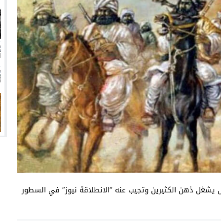
انتهت أزمة العالمي المالية؟
سميًا
فها للأنظار؟
امة نبيه
وبة عام 31 هجري؟ سؤال يشغل ذهن الكثيرين وتجيب عنه “الانطلاقة نيوز” في السطور