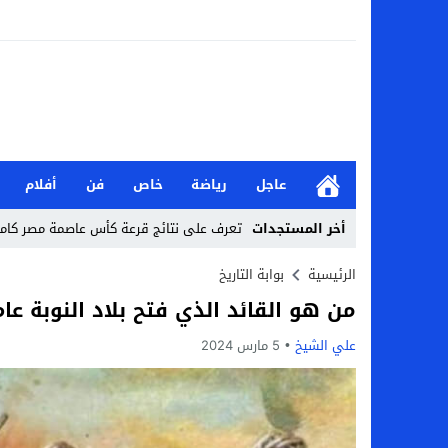
عاجل
رياضة
خاص
فن
أفلام
أخر المستجدات
تعرف على نتائج قرعة كأس عاصمة مصر كاملة 2026-7
من هي جيداء كامل بطلة الملحمة؟.. تالقت أمام
الرئيسية
بوابة التاريخ
من هو القائد الذي فتح بلاد النوبة عام 31 هجري وأسباب انتشار الإسلام في
بحث في الإسلام بسببها.. من هي هيفا سال
علي الشيخ
5 مارس 2024
لماذا تنجح بعض الحملات التسويقية بينما
بعد فسخ عقده.. حصاد وأرقام سيف الدين الج
السيرة الذاتية للدكتورة آيات حسن شمس الد