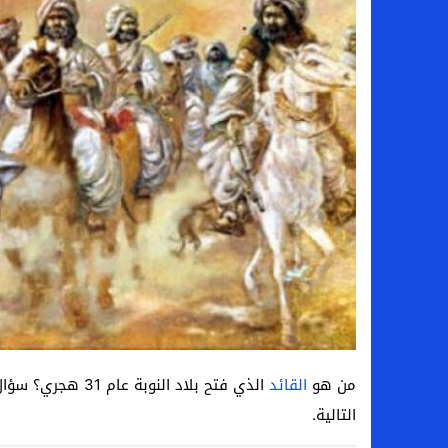
سامو كوستا في معسكر النصر السعودي.. هل 
إنهاء تعاقد سيف الدين الجزيري مع الزمالك ر
من هي لوز مينديز زوجة إبراهيم دياز بعد خط
الموصل العراقي يعلن ضم المهاجم يوسف أس
من هو
القائد
الذي فتح بلاد الن
التالية.