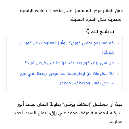
ومن المقرر عرض المسلسل على منصة watch it الرقمية
المصرية خلال الفترة المقبلة.
نــرشــح لــك 👇
كم عمر زوج يومي خوري؟.. وأبرز المعلومات عن غورهان
كيزيلوز
من هي زينب كرم بعد عقد قرانها على فيصل فريد؟
10 معلومات عن نيجار محمد بعد فيديو رقصها في فرح
هايدي رفعت ومصطفى منصور
حيث أن مسلسل “إسعاف يونس” بطولة الفنان محمد أنور،
سارة سلامة، منة عرفة، محمد علي رزق، إيمان السيد، أحمد
محارب،