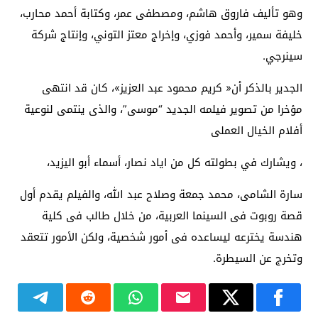
وهو تأليف فاروق هاشم، ومصطفى عمر، وكتابة أحمد محارب،
خليفة سمير، وأحمد فوزي، وإخراج معتز التوني، وإنتاج شركة
سينرجي.
الجدير بالذكر أن« كريم محمود عبد العزيز»، كان قد انتهى
مؤخرا من تصوير فيلمه الجديد “موسى”، والذى ينتمى لنوعية
أفلام الخيال العملى
، ويشارك في بطولته كل من اياد نصار، أسماء أبو اليزيد،
سارة الشامى، محمد جمعة وصلاح عبد الله، والفيلم يقدم أول
قصة روبوت فى السينما العربية، من خلال طالب فى كلية
هندسة يخترعه ليساعده فى أمور شخصية، ولكن الأمور تتعقد
وتخرج عن السيطرة.