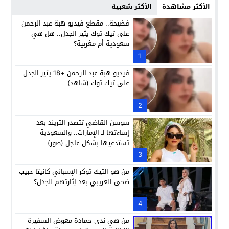
الأكثر مشاهدة
الأكثر شعبية
فضيحة.. مقطع فيديو هبة عبد الرحمن
على تيك توك يثير الجدل.. هل هي
سعودية أم مغربية؟
1
فيديو هبة عبد الرحمن +18 يثير الجدل
على تيك توك (شاهد)
2
سوسن القاضي تتصدر التريند بعد
إساءتها لـ الإمارات.. والسعودية
تستدعيها بشكل عاجل (صور)
3
من هو التيك توكر الإسباني كانيتا حبيب
ضحى العريبي بعد إثارتهم للجدل؟
4
من هي ندى حمادة معوض السفيرة