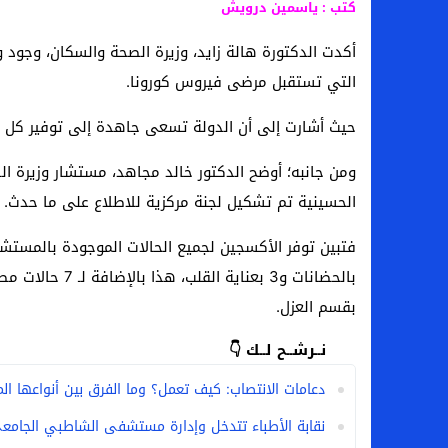
كتب : ياسمين درويش
لماذا تنجح بعض الحملات التسويقية بينما
أكدت الدكتورة هالة زايد، وزيرة الصحة والسكان، وجود
بعد فسخ عقده.. حصاد وأرقام سيف الدين الج
التي تستقبل مرضى فيروس كورونا.
السيرة الذاتية للدكتورة آيات حسن شمس الد
حيث أشارت إلى أن الدولة تسعى جاهدة إلى توفير كل ا
سامو كوستا في معسكر النصر السعودي.. هل 
الحسينية تم تشكيل لجنة مركزية للاطلاع على ما حدث.
بقسم العزل.
نــرشــح لــك 👇
دعامات الانتصاب: كيف تعمل؟ وما الفرق بين أنواعها ال
نقابة الأطباء تتدخل وإدارة مستشفى الشاطبي الجامعي 