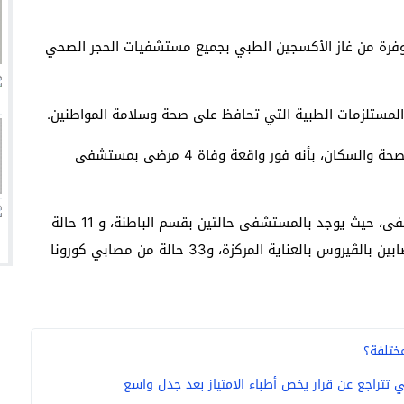
 تفشل أخرى في السوق السعودي؟
 وفرة من غاز الأكسجين الطبي بجميع مستشفيات الحجر الصحي
زيري مع الزمالك
ين عميد كلية “آداب كفر الشيخ”
لمستلزمات الطبية التي تحافظ على صحة وسلامة المواطنين.
انتهت أزمة العالمي المالية؟
ومن جانبه؛ أوضح الدكتور خالد مجاهد، مستشار وزيرة الصحة والسكان، بأنه فور واقعة وفاة 4 مرضى بمستشفى
فتبين توفر الأكسجين لجميع الحالات الموجودة بالمستشفى، حيث يوجد بالمستشفى حالتين بقسم الباطنة، و 11 حالة
بالحضانات و3 بعناية القلب، هذا بالإضافة لـ 7 حالات مصابين بالڤيروس بالعناية المركزة، و33 حالة من مصابي كورونا
مختلفة؟
تتراجع عن قرار يخص أطباء الامتياز بعد جدل واسع