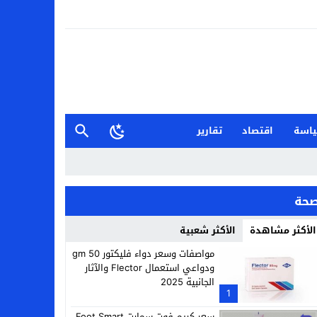
اسة
اقتصاد
تقارير
حة
الأكثر مشاهدة
الأكثر شعبية
مواصفات وسعر دواء فليكتور 50 gm
ودواعي استعمال Flector والآثار
الجانبية 2025
1
سعر كريم فوت سمارت Foot Smart