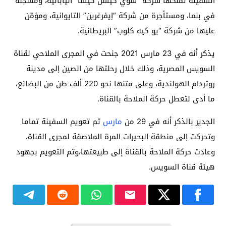
السفينة تملكها شركة “شوي كيسن كيشا” اليابانية، ومسجّلة
في بنما، ومستأجرة من شركة “إيفرغرين” التايوانية، ومؤمّن
عليها من شركة “يو كيه كلوب” البريطانية.
يذكر أنه في 23 مارس 2021 جنحت في المجرى الملاحي لقناة
السويس المصرية، وذلك خلال رحلتها من الصين إلى مدينة
روتردام الهولندية، وعلى متنها نحو 220 ألف طن من البضائع،
ما أدى لتعطل حركة الملاحة بالقناة.
الجدير بالذكر أنه في 29 من
مارس
تم تعويم السفينة تماما
وتحركت إلى منطقة البحيرات المرة الملاصقة لمجرى القناة،
وعادت حركة الملاحة بالقناة إلى طبيعتها،وتم التعويم بجهود
هيئة قناة السويس.