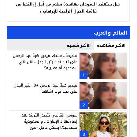
هل ستعقد السودان معاهدة سلام من أجل إزالتها من
قائمة الدول الراعية للإرهاب ؟
العالم والعرب
الأكثر مشاهدة
الأكثر شعبية
فضيحة.. مقطع فيديو هبة عبد الرحمن
على تيك توك يثير الجدل.. هل هي
سعودية أم مغربية؟
1
فيديو هبة عبد الرحمن +18 يثير الجدل
على تيك توك (شاهد)
2
سوسن القاضي تتصدر التريند بعد
إساءتها لـ الإمارات.. والسعودية
تستدعيها بشكل عاجل (صور)
3