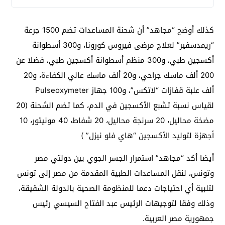
كذلك أوضح “مجاهد” أن شحنة المساعدات تضم 1500 جرعة
“ريمدسفير” لعلاج مرضى فيروس كورونا، و300 أسطوانة
أكسجين طبي، و300 منظم أسطوانة أكسجين طبي، فضلا عن
200 ألف ماسك جراحي، و20 ألف ماسك عالي الكفاءة، و20
ألف علبة قفازات “لاتكس”، و100 جهاز Pulseoxymeter
لقياس نسبة تشبع الأكسجين في الدم، كما تضم الشحنة (20
مضخة محاليل، 20 سرنجة محاليل، 20 شفاط، 40 مونيتور، 10
أجهزة لتوليد الأكسجين “هاي فلو نيزل” )
أيضا أكد “مجاهد” استمرار الجسر الجوي بين دولتي مصر
وتونس، لنقل المساعدات الطبية المقدمة من مصر إلى تونس
لتلبية أي احتياجات دعما للمنظومة الصحية بالدولة الشقيقة،
وذلك وفقا لتوجيهات الرئيس عبد الفتاح السيسي رئيس
جمهورية مصر العربية.