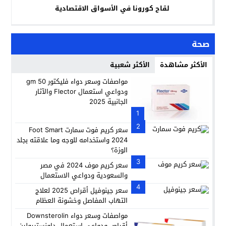
لقاح كورونا في الأسواق الاقتصادية
صحة
الأكثر مشاهدة
الأكثر شعبية
مواصفات وسعر دواء فليكتور 50 gm
ودواعي استعمال Flector والآثار
الجانبية 2025
1
2
سعر كريم فوت سمارت Foot Smart
2024 واستخدامه للوجه وما علاقته بجلد
الوزة؟
3
سعر كريم موف 2024 في مصر
والسعودية ودواعي الاستعمال
4
سعر جينوفيل أقراص 2025 لعلاج
التهاب المفاصل وخشونة العظام
مواصفات وسعر دواء Downsterolin
أقراص ودواعي استعمال داونستيرولين