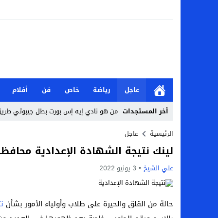
عاجل
رياضة
خاص
فن
أفلام
أخر المستجدات
من هو نادي إيه إس بورت بطل جيبوتي طريق 
الأحد.. أحمد شيبة يحيي حفلًا غنائيًا ضخمًا
الرئيسية
عاجل
لينك نتيجة الشهادة الإعدادية محافظة الشرقية 2022
تعرف على نتائج قرعة كأس عاصمة مصر كاملة 2026-7
علي الشيخ
3 يونيو 2022
من هي جيداء كامل بطلة الملحمة؟.. تالقت أمام
بحث في الإسلام بسببها.. من هي هيفا سال
حالة من القلق والحيرة على طلاب وأولياء الأمور بشأن
نت
لماذا تنجح بعض الحملات التسويقية بينما