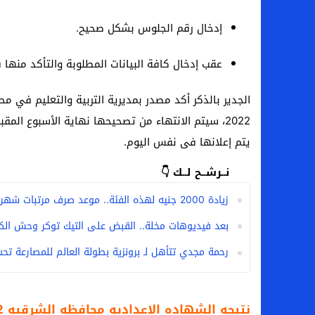
إدخال رقم الجلوس بشكل صحيح.
عقب إدخال كافة البيانات المطلوبة والتأكد منها
الجدير بالذكر أكد مصدر بمديرية التربية والتعليم في 
2022، سيتم الانتهاء من تصحيحها نهاية الأسبوع الم
يتم إعلانها فى نفس اليوم.
نــرشــح لــك 👇
زيادة 2000 جنيه لهذه الفئة.. موعد صرف مرتبات شهر أكتوبر 2024 (تفاصيل)
بعد فيديوهات مخلة.. القبض على التيك توكر وحش الكو
رحمة مجدي تتأهل لـ برونزية بطولة العالم للمصارعة تحت 17 سنة.. ومرام محمد تحصد البرون
نتيجه الشهاده الاعداديه محافظه الشرقيه 2022