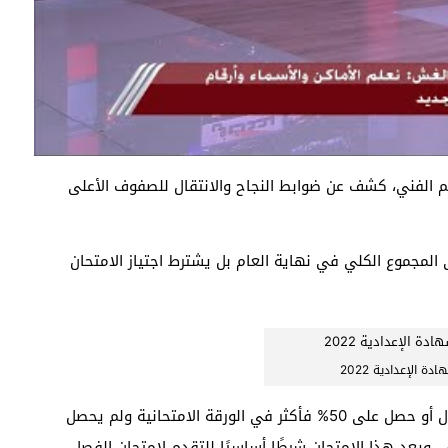
ليم الفني، كشف عن ضوابط النجاح والانتقال للصفوف الأعلى
المجموع الكلي في نهاية العام بل يشترط اجتياز الامتحان
دة الإعدادية 2022
الطالب الذي لم يجتز امتحان الفصل الدراسي الأول أو حصل على 50% فأكثر في الورقة الامتحانية ولم يحصل
يلي، ويعد هذا الامتحان شرطًا أساسيًا للتقدم لامتحان الفصل