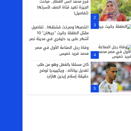
فرح محمد أنس العطار.. مباحث
الجيزة تعيد فتاة الصف لأسرتها
(تفاصيل)
2
3
اغتصبها وصرخت فشنقها.. تفاصيل
مقتل الطفلة جانيت “جيهان” 10
أشهر على يد دليفري في مدينة نصر
وفاة رجل الصناعة الأول في مصر
محمد فريد خميس
4
كان مسلمًا بالفعل وهو من طلب
تعديل بياناته.. ويكيبيديا توضح
حقيقة إسلام إيدين هازارد
5