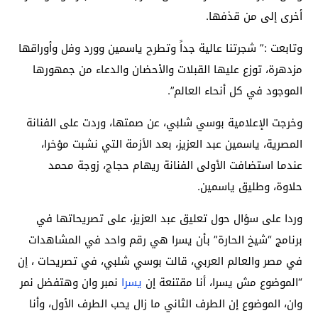
أخرى إلى من قذفها.
وتابعت :” شجرتنا عالية جداً وتطرح ياسمين وورد وفل وأوراقها
مزدهرة، توزع عليها القبلات والأحضان والدعاء من جمهورها
الموجود في كل أنحاء العالم”.
وخرجت الإعلامية بوسي شلبي، عن صمتها، وردت على الفنانة
المصرية، ياسمين عبد العزيز، بعد الأزمة التي نشبت مؤخرا،
عندما استضافت الأولى الفنانة ريهام حجاج، زوجة محمد
حلاوة، وطليق ياسمين.
وردا على سؤال حول تعليق عبد العزيز، على تصريحاتها في
برنامج “شيخ الحارة” بأن يسرا هي رقم واحد في المشاهدات
في مصر والعالم العربي، قالت بوسي شلبي، في تصريحات ، إن
“الموضوع مش يسرا، أنا مقتنعة إن
يسرا
نمبر وان وهتفضل نمر
وان، الموضوع إن الطرف الثاني ما زال يحب الطرف الأول، وأنا