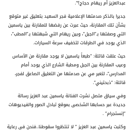
عبدالعزيز أم ريهام حجاج؟”.
جديرا بالذكر صدمتها الإعلامية فجر السعيد بتعليق غير متوقع
بشأن تلك المقارنة، حيث عبرت عن رفضها للمقارنة بين ياسمين
التي وصفتها بـ”الجبل”، وبين ريهام التي شبهتها بـ”المطب”،
الذي يوجد في الطرقات لتخفيف سرعة السيارات.
حيث علقت قائلة: “طبعاً ياسمين لا يوجد مقارنة من الأساس
وعيب المقارنة بين الجبل ومطبة الشارع الذي يوجد أمام
المدارس”، لتعبر مي عن صدمتها من التعليق الصاعق لفجر،
قائلة: “ذبحتيني”.
وفي سياق متصل نشرت الفنانة ياسمين عبد العزيز رسالة
جديدة عبر حسابها الشخصى بموقع تبادل الصور والفيديوهات
“إنستجرام” .
وكتبت ياسمين عبد العزيز ” لا تنتظروا سقوطنا..فنحن فى رعاية