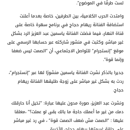
لست طرفًا في الموضوع”.
وامتدت الحرب الكلامية، بين الطرفين، خاصة بعدما أعلنت
استضافة الفنانة ريهام حجاج في برنامج سهرة خاصة على
قناة النهار، فيما فضلت الفنانة ياسمين عبد العزيز الرد بشكل
غير مباشر، وكتبت في منشور شاركته عبر حسابها الرسمي على
موقع “إنستجرام” للتواصل الاجتماعي، أن “الصمت ليس ضعفا
وإنما قوة”.
جديرا بالذكر نشرت الفنانة ياسمين منشورًا لها عبر “إنستجرام”،
ردت به بشكل غير مباشر على زوجة طليقها الفنانة ريهام
حجاج.
ونشرت عبد العزيز، صورة مدون عليها عبارة: “تخيل أنا حارقلك
دمك من غير ما أعملك حاجة ما بالك بقى لو عملت؟” ،معلقا
عليها : “الصمت مش ضعف الصمت قوة” ، في رد غير مباشر
على حلقة غريمتها ريهام حجاج، الأخيرة.