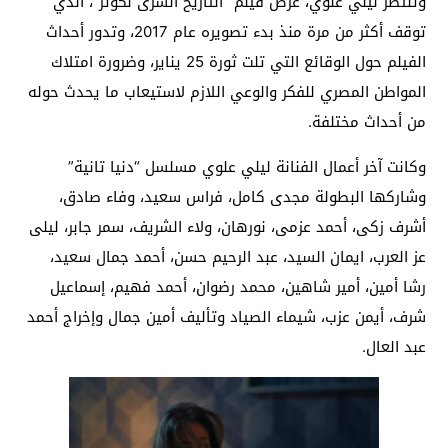
وتنتظر ليلي علوي، عرض فيلم “التاريخ السرى لكوثر”، الذي
توقف أكثر من مرة منذ بدء تصويره عام 2017، وتدور أحداث
الفيلم حول الوقائع التي تلت ثورة 25 يناير، وضرورة امتلاك
المواطن المصري للفكر والوعي اللازم لاستيعاب ما يحدث حوله
من أحداث مختلفة.
وكانت آخر أعمال الفنانة ليلي علوي مسلسل “دنيا تانية”
وشاركها البطولة مجدى كامل، فراس سعيد، وفاء صادق،
أشرف زكى، أحمد عزمى، نورهان، ولاء الشريف، سمر جابر، ليلى
عز العرب، ايمان السيد، عبد الرحيم حسن، أحمد جمال سعيد،
رشا أمين، أمير شاهين، محمد رضوان، أحمد فهيم، إسماعيل
شرف، أيمن عزب، شيماء الصياد وتأليف أمين جمال وإخراج أحمد
عبد العال.