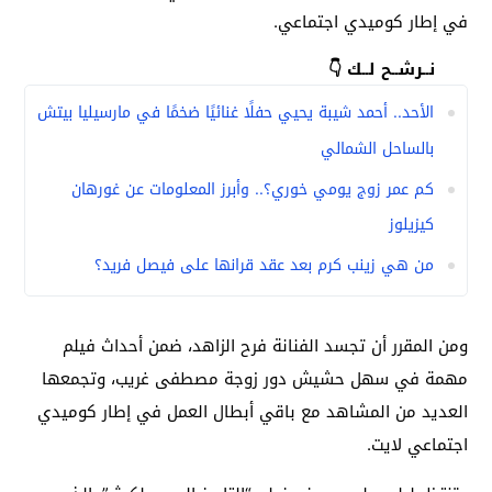
في إطار كوميدي اجتماعي.
نــرشــح لــك 👇
الأحد.. أحمد شيبة يحيي حفلًا غنائيًا ضخمًا في مارسيليا بيتش
بالساحل الشمالي
كم عمر زوج يومي خوري؟.. وأبرز المعلومات عن غورهان
كيزيلوز
من هي زينب كرم بعد عقد قرانها على فيصل فريد؟
ومن المقرر أن تجسد الفنانة فرح الزاهد، ضمن أحداث فيلم
مهمة في سهل حشيش دور زوجة مصطفى غريب، وتجمعها
العديد من المشاهد مع باقي أبطال العمل في إطار كوميدي
اجتماعي لايت.