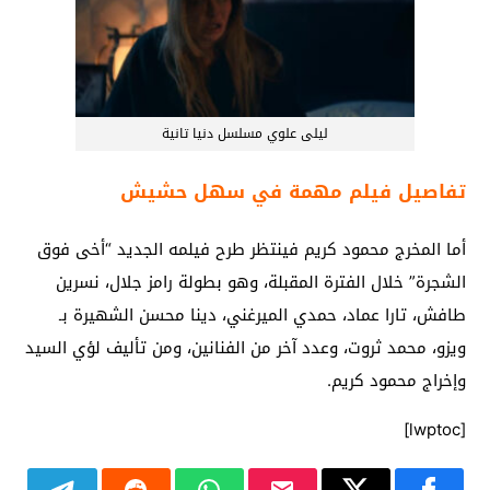
ليلى علوي مسلسل دنيا تانية
تفاصيل فيلم مهمة في سهل حشيش
أما المخرج محمود كريم فينتظر طرح فيلمه الجديد “أخى فوق
الشجرة” خلال الفترة المقبلة، وهو بطولة رامز جلال، نسرين
طافش، تارا عماد، حمدي الميرغني، دينا محسن الشهيرة بـ
ويزو، محمد ثروت، وعدد آخر من الفنانين، ومن تأليف لؤي السيد
وإخراج محمود كريم.
[lwptoc]