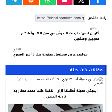
رابط مختصر
السابق
كارمن لبس: تعرضت للتحرش في سن الـ9.. وأغلبهم
مخرجين ومنتجين
التالي
مواعيد عرض مسلسل مجنونة بيك لـ أمير المصري
مقالات ذات صلة
ايديكي جميلة أطلبها ازاي.. هكذا طلب محمد مختار يد
نادية الجندي