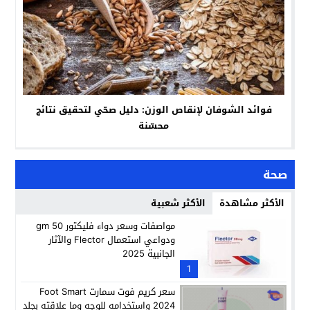
فوائد الشوفان لإنقاص الوزن: دليل صحّي لتحقيق نتائج
محسّنة
صحة
الأكثر مشاهدة
الأكثر شعبية
مواصفات وسعر دواء فليكتور 50 gm
ودواعي استعمال Flector والآثار
الجانبية 2025
1
سعر كريم فوت سمارت Foot Smart
2024 واستخدامه للوجه وما علاقته بجلد