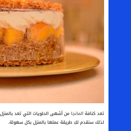
سامو كوستا في معسكر النصر السعودي.. هل 
إنهاء تعاقد سيف الدين الجزيري مع الزمالك ر
من هي لوز مينديز زوجة إبراهيم دياز بعد خط
الموصل العراقي يعلن ضم المهاجم يوسف أس
تعد كنافة
المانجا
من أشهى الحلويات التي تعد بالمنزل ، و
لذلك سنقدم لكِ طريقة عملها بالمنزل بكل سهولة.