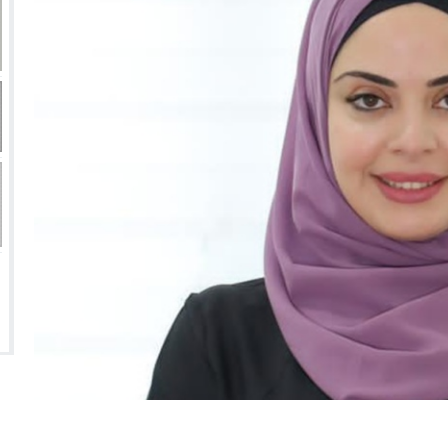
زيري مع الزمالك
ين عميد كلية “آداب كفر الشيخ”
انتهت أزمة العالمي المالية؟
سميًا