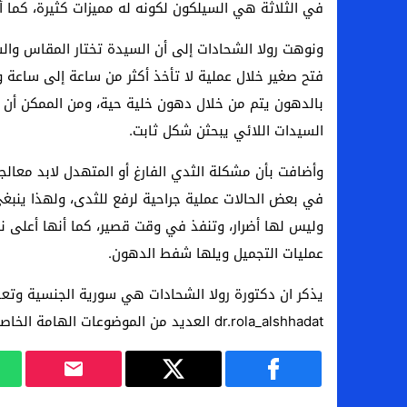
في الثلاثة هي السيلكون لكونه له مميزات كثيرة، كما أنه
ونوهت رولا الشحادات إلى أن السيدة تختار المقاس وال
فتح صغير خلال عملية لا تأخذ أكثر من ساعة إلى ساعة
بالدهون يتم من خلال دهون خلية حية، ومن الممكن أن تك
السيدات اللائي يبحثن شكل ثابت.
وأضافت بأن مشكلة الثدي الفارغ أو المتهدل لابد معالج
في بعض الحالات عملية جراحية لرفع للثدى، ولهذا ينبغ
عمليات التجميل ويلها شفط الدهون.
يذكر ان دكتورة رولا الشحادات هي سورية الجنسية وتعد
dr.rola_alshhadat العديد من الموضوعات الهامة الخاصة بالتجميل.