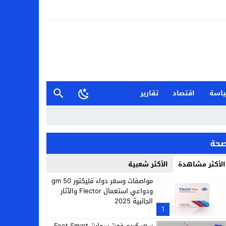
اسة
اقتصاد
تقارير
حة
الأكثر مشاهدة
الأكثر شعبية
مواصفات وسعر دواء فليكتور 50 gm
ودواعي استعمال Flector والآثار
الجانبية 2025
1
سعر كريم فوت سمارت Foot Smart