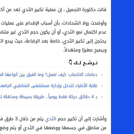
قالت دكتورة التجميل ، إن عملية تكبير الثدي تعد من أكث
وأوضحت رولا الشحادات، بأن أسباب الإقدام على عمليات ت
عدم اكتمال نمو الثدي، أو أن يكون حجم الثدي غير م
يحتجن إلى تكبير الثدي، خاصة بعد الرضاعة، حيث يبدو ال
ويصبح صغيرًا ومتهدلاً.
نــرشــح لــك 👇
دعامات الانتصاب: كيف تعمل؟ وما الفرق بين أنواعها ال
نقابة الأطباء تتدخل وإدارة مستشفى الشاطبي الجامعي 
بـ 4 دقائق حركة فقط يومياً.. طريقة بسيطة ومذهلة لخفض مستوي السكر في الدم
وأشارت إلى أن تكبير حجم
الثدي
يتم من خ
من مناطق في جسمها ووضعها في الثدي أو يتم وضع في