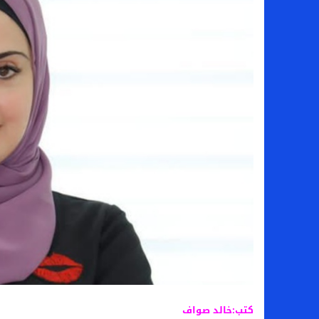
بعد فسخ عقده.. حصاد وأرقام سيف الدين الج
السيرة الذاتية للدكتورة آيات حسن شمس الد
سامو كوستا في معسكر النصر السعودي.. هل 
إنهاء تعاقد سيف الدين الجزيري مع الزمالك ر
كتب:خالد صواف