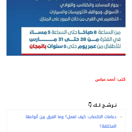
كتب: أحمد عباس
نــرشــح لــك 👇
دعامات الانتصاب: كيف تعمل؟ وما الفرق بين أنواعها
المختلفة؟