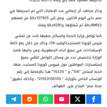
تحاليلها معملياً، لافتًا إلى وفاة 13حالة جديدة.
وذكر مجاهد، أن إجمالي عدد الإصابات التي تم تسجيلها في
مصر حتى اليوم الاثنين، وصل إلى 107925حالة من ضمنهم
99652حالة تم شفاؤها، و6291حالة وفاة.
كما تواصل وزارة الصحة والسكان سعيها للحد من تفشي
فيرس كورونا المستجد(كوفيد-19)، وذلك من خلال رفع كافة
الإستعدادات في جميع انحاء الجمهورية، ومن جانبها قامت
الوزارة بتخصيص عدد من وسائل التواصل لتلقي جميع
إستفسارات المواطنين حول فيروس كورونا المستجد، منها
الخط الساخن “105”، و ” 15335″ هذا بالإضافة إلى رقم
الوتساب الخاص بالوزارة، ” 01553105105″ ، وكذلك تطبيق”
صحة مصر” المتاح على الهواتف.