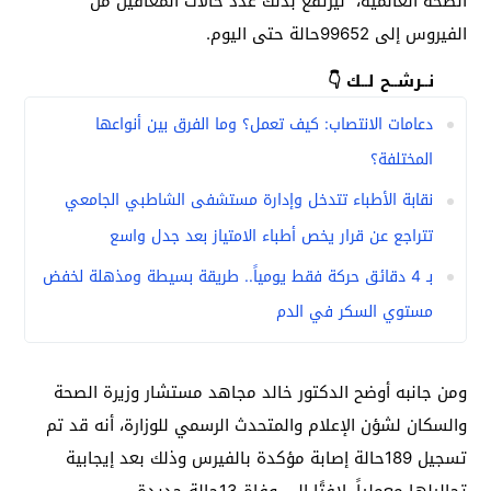
الصحة العالمية، ليرتفع بذلك عدد حالات المعافين من
الفيروس إلى 99652حالة حتى اليوم.
نــرشــح لــك 👇
دعامات الانتصاب: كيف تعمل؟ وما الفرق بين أنواعها
المختلفة؟
نقابة الأطباء تتدخل وإدارة مستشفى الشاطبي الجامعي
تتراجع عن قرار يخص أطباء الامتياز بعد جدل واسع
بـ 4 دقائق حركة فقط يومياً.. طريقة بسيطة ومذهلة لخفض
مستوي السكر في الدم
ومن جانبه أوضح الدكتور خالد مجاهد مستشار وزيرة الصحة
والسكان لشؤن الإعلام والمتحدث الرسمي للوزارة، أنه قد تم
تسجيل 189حالة إصابة مؤكدة بالفيرس وذلك بعد إيجابية