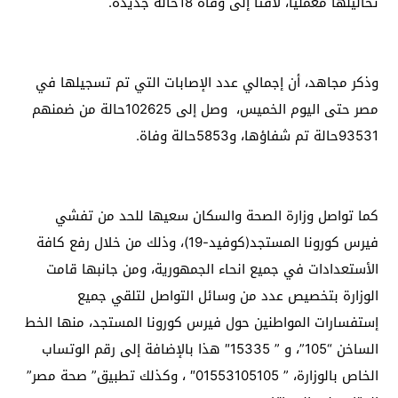
تحاليلها معملياً، لافتًا إلى وفاة 18حالة جديدة.
وذكر مجاهد، أن إجمالي عدد الإصابات التي تم تسجيلها في
مصر حتى اليوم الخميس، وصل إلى 102625حالة من ضمنهم
93531حالة تم شفاؤها، و5853حالة وفاة.
كما تواصل وزارة الصحة والسكان سعيها للحد من تفشي
فيرس كورونا المستجد(كوفيد-19)، وذلك من خلال رفع كافة
الأستعدادات في جميع انحاء الجمهورية، ومن جانبها قامت
الوزارة بتخصيص عدد من وسائل التواصل لتلقي جميع
إستفسارات المواطنين حول فيرس كورونا المستجد، منها الخط
الساخن “105”، و ” 15335″ هذا بالإضافة إلى رقم الوتساب
الخاص بالوزارة، ” 01553105105″ ، وكذلك تطبيق” صحة مصر”