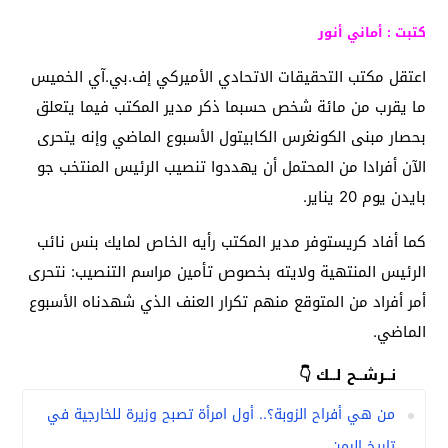
كتبت : أماني أنور
اعتقل مكتب التحقيقات الاتحادي الأميركي إف.بي.آي الخميس
ما يقرب من مائة شخص حسبما ذكر مدير المكتب فيما يتعلق
بحصار مبنى الكونغرس الكابيتول الأسبوع الماضي وإنه يتحرى
الآن أفرادا من المحتمل أن يهددوا تنصيب الرئيس المنتخب جو
بايدن يوم 20 يناير.
كما أفاد كريستوفر مدير المكتب رأيه الخاص لمايك بنس نائب
الرئيس المنتهية ولايته بخصوص تأمين مراسم التنصيب: نتحرى
أمر أفراد من المتوقع منهم تكرار العنف الذي شهدناه الأسبوع
الماضي.
نــرشــح لــك 👇
من هي أفراح الزوبة؟.. أول امرأة تصبح وزيرة للخارجية في
تاريخ اليمن