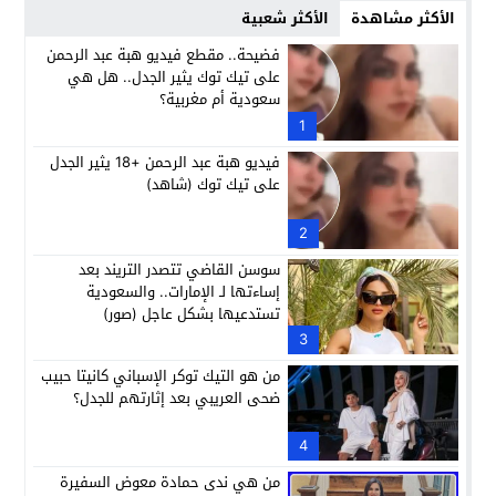
الأكثر مشاهدة
الأكثر شعبية
فضيحة.. مقطع فيديو هبة عبد الرحمن
على تيك توك يثير الجدل.. هل هي
سعودية أم مغربية؟
1
فيديو هبة عبد الرحمن +18 يثير الجدل
على تيك توك (شاهد)
2
سوسن القاضي تتصدر التريند بعد
إساءتها لـ الإمارات.. والسعودية
تستدعيها بشكل عاجل (صور)
3
من هو التيك توكر الإسباني كانيتا حبيب
ضحى العريبي بعد إثارتهم للجدل؟
4
من هي ندى حمادة معوض السفيرة