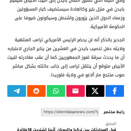
وفي الليلة التي تسبق انتقال بايدن إلى البيت الأبيض سيقيم
بايدن في منزل بلير وكالعادة سيستضيف كبار المسؤولين
وزعماء الدول الذين يزورون واشنطن وسيكونون ضيوفا على
الحكومة الأميركية.
الجدير بالذكر أنه لن يحضر الرئيس الأمريكي ترامب المنتهية
ولايته حفل تنصيب بايدن في العشرين من يناير الجاري لاعتباره
أن ما يحدث سرقة لفوز الجمهوريين كما أن عقب
مغادرته للبيت
الأبيض متوقع أن ينتقل ترامب إلى جانب عائلته بشكل مباشر
صوب منتجع مار ألاغو في ولاية فلوريدا.
رابط مختصر
السابق
قبل المحادثات بين تركيا واليونان أثينا اشتريت 18طائرة