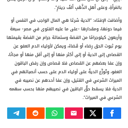
بالمَرأَةِ، وعلى أَهلِ الذَّهَبِ أَلفُ دِينارٍ”.
وأضافت الإفتاء: “الدية شرعًا هي المال الواجب في النفس أو
فيما دونها، ومقدارها -على ما عليه الفتوى في مصر- سبعة
وأربعون كيلوجرامًا من الفضة وستمائة جرام من الفضة بقيمتها
يوم ثبوت الحق رِضاء أو قَضاءً، ويمكن لأولياء الدم العفو عن
القصاص إلى الدية أو إلى أكثر منها أو إلى أقل منها أو مجانًا،
وإن عفا بعضهم عن القصاص فلا قصاص وإن رفض الباقون
العفو، وتُوزَّع الديةُ على أولياء الدم على حسب أنصبائهم في
الميراث الشرعي في القتيل، وإن عفا أحدهم عن نصيبه في
الدية فلا يسقط حقُّ الباقين في نصيبهم منها بحسب سهمه
الشرعي في الميراث”.