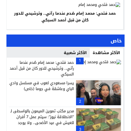
حمد فتحي: محمد إمام صُدم عندما رآني.. وترشيحي للدور
كان من قبل أحمد السبكي
خاص
الأكثر مشاهدة
الأكثر شعبية
1
حمد فتحي: محمد إمام صُدم عندما
رآني.. وترشيحي للدور كان من قبل أحمد
السبكي
يسرا مسعودي لعوب في مسلسل وادي
الباي وعاشقة في جوما (خاص)
2
مدير مكتب تموين الميمون بالواسطى لـ
“الانطلاقة نيوز”: سيتم عمل 7 أفران
للعيش في عيد الأضحى.. ولا يوجد
إضافات مواليد جديدة على بطاقات
3