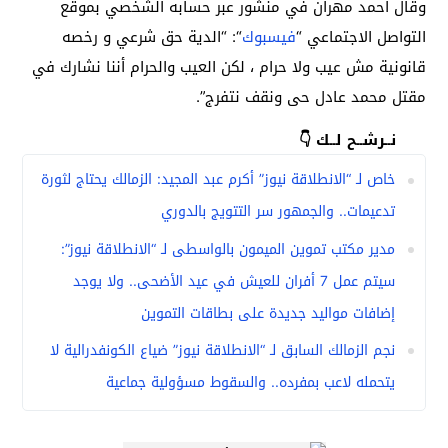
وقال أحمد مهران في منشور عبر حسابه الشخصي بموقع
التواصل الاجتماعي “
فيسبوك
“: “الدية حق شرعي و رخصه
قانونية مش عيب ولا حرام ، لكن العيب والحرام أننا نشارك في
مقتل محمد عادل حى ونقف نتفرج”.
نــرشــح لــك 👇
خاص لـ “الانطلاقة نيوز” أكرم عبد المجيد: الزمالك يحتاج لثورة
تدعيمات.. والجمهور سر التتويج بالدوري
مدير مكتب تموين الميمون بالواسطى لـ “الانطلاقة نيوز”:
سيتم عمل 7 أفران للعيش في عيد الأضحى.. ولا يوجد
إضافات مواليد جديدة على بطاقات التموين
نجم الزمالك السابق لـ “الانطلاقة نيوز” ضياع الكونفدرالية لا
يتحمله لاعب بمفرده.. والسقوط مسؤولية جماعية