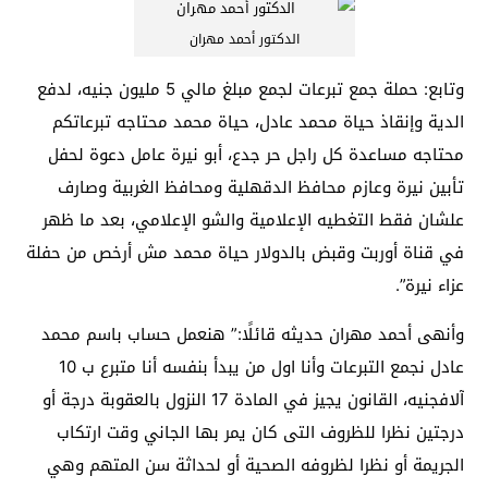
الدكتور أحمد مهران
وتابع: حملة جمع تبرعات لجمع مبلغ مالي 5 مليون جنيه، لدفع
الدية وإنقاذ حياة محمد عادل، حياة محمد محتاجه تبرعاتكم
محتاجه مساعدة كل راجل حر جدع، أبو نيرة عامل دعوة لحفل
تأبين نيرة وعازم محافظ الدقهلية ومحافظ الغربية وصارف
علشان فقط التغطيه الإعلامية والشو الإعلامي، بعد ما ظهر
في قناة أوربت وقبض بالدولار حياة محمد مش أرخص من حفلة
عزاء نيرة”.
وأنهى أحمد مهران حديثه قائلًا:” هنعمل حساب باسم محمد
عادل نجمع التبرعات وأنا اول من يبدأ بنفسه أنا متبرع ب 10
آلافجنيه، القانون يجيز في المادة 17 النزول بالعقوبة درجة أو
درجتين نظرا للظروف التى كان يمر بها الجاني وقت ارتكاب
الجريمة أو نظرا لظروفه الصحية أو لحداثة سن المتهم وهي