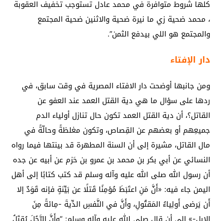
كلها شروط متوافرة في محمد عادل تستوجب تخفيف العقوبة
، محمد ضحية زي ما نيرة ضحية والاثنين ضحية المجتمع
والمجتمع هو اللي بيدفع الثمن”.
دار الإفتاء
ومن جانبها أوضحت دار الافتاء المصرية في وقت سابق، في
ردها على سؤال ما هي دية القتل العمد عند العفو عن
القاتل؟، أن دية القتل العمد تكون حال تنازل أولياء الدم
جميعِهم أو بعضهم عن القِصاص، وتكون مغلظةً وحالّةً في
مال القاتل، مشيرة إلى أن السنة المطهرة قد بينتها فيما رواه
النسائي عن أبي بكر بن محمد بن عمرو بن حَزم عن أبيه عن جده
أن رسول الله صلى الله عليه وآله وسلم قد كتب كتابًا إلى أهل
اليمن جاء فيه: «أَنَّ مَنِ اعتَبَطَ مُؤمِنًا قَتلًا عن بَيِّنةٍ فإنه قَوَدٌ إلا
أَن يَرضى أَولِياءُ المَقتُولِ، وأَنَّ في النَّفسِ الدِّيةَ -مِائةً مِنَ
الإبِلِ-» إلى أن قال صلى الله عليه وآله وسلم: “وأَنَّ الرَّجُلَ يُقتَلُ