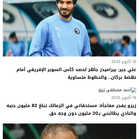
16 أكتوبر 2025
علي جبر: بيراميدز جاهز لحصد كأس السوبر الإفريقي أمام
نهضة بركان.. والحظوظ متساوية
16 أكتوبر 2025
زيزو يفجر مفاجأة: مستحقاتي في الزمالك تبلغ 82 مليون جنيه
والنادي يطالبني بـ20 مليون دون وجه حق