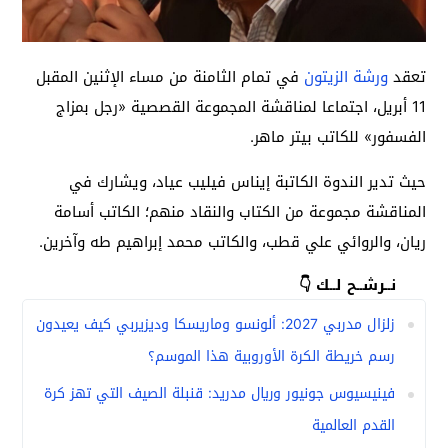
تعقد
ورشة الزيتون
في تمام الثامنة من مساء الإثنين المقبل
11 أبريل، اجتماعا لمناقشة المجموعة القصصية «رجل بمزاج
الفسفور» للكاتب بيتر ماهر.
حيث تدير الندوة الكاتبة إيناس فيليب عياد، ويشارك في
المناقشة مجموعة من الكتاب والنقاد منهم؛ الكاتب أسامة
ريان، والروائي علي قطب، والكاتب محمد إبراهيم طه وآخرين.
نــرشــح لــك 👇
زلزال مدربي 2027: ألونسو وماريسكا وديزيربي كيف يعيدون
رسم خريطة الكرة الأوروبية هذا الموسم؟
فينيسيوس جونيور وريال مدريد: قنبلة الصيف التي تهز كرة
القدم العالمية