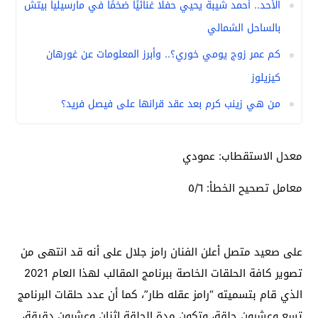
الأحد.. أحمد شيبة يحيي حفلًا غنائيًا ضخمًا في مارسيليا بيتش
بالساحل الشمالي
كم عمر زوج يومي خوري؟.. وأبرز المعلومات عن غورهان
كيزيلوز
من هي زينب كرم بعد عقد قرانها على فيصل فريد؟
معدل الاستقطاب: عمودي
معامل تصحيح الخطأ: ٥/٦
على صعيد متصل أعلن الفنان رامز جلال على أنه قد انتهى من
تصوير كافة الحلقات الخاصة ببرنامج المقالب لهذا العام 2021
الذي قام بتسميته “رامز عقله طار”، كما أن عدد حلقات البرنامج
تسع وعشرون حلقة، وتكون مدة الحلقة اثنان وعشرون دقيقة،