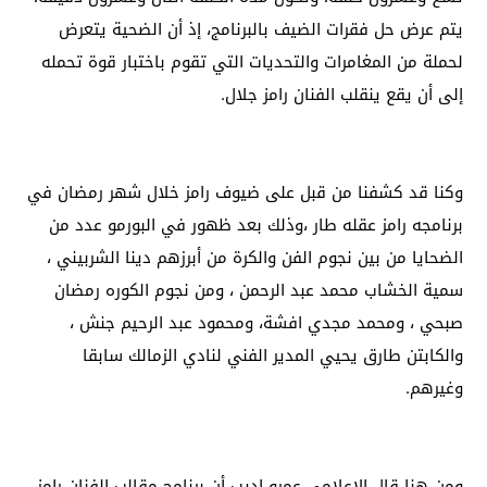
يتم عرض حل فقرات الضيف بالبرنامج، إذ أن الضحية يتعرض
لحملة من المغامرات والتحديات التي تقوم باختبار قوة تحمله
إلى أن يقع ينقلب الفنان رامز جلال.
وكنا قد كشفنا من قبل على ضيوف رامز خلال شهر رمضان في
برنامجه رامز عقله طار ،وذلك بعد ظهور في البورمو عدد من
الضحايا من بين نجوم الفن والكرة من أبرزهم دينا الشربيني ،
سمية الخشاب محمد عبد الرحمن ، ومن نجوم الكوره رمضان
صبحي ، ومحمد مجدي افشة، ومحمود عبد الرحيم جنش ،
والكابتن طارق يحيي المدير الفني لنادي الزمالك سابقا
وغيرهم.
ومن هنا قال الإعلامي عمرو اديب أن برنامج مقالب الفنان رامز