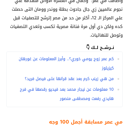
وأضافت مي عمر: “وكمان في العشرة الأوائل متقدمة علي
نجوم عالميين زي جال جادوت بطلة ووندر وومان التى حصلت
علي المركز الـ 12، أكتر من حد من مصر إترشح للتصفيات قبل
كده ولكن دي أول مرة فنانة مصرية تكسب وتعدي التصفيات
وتوصل للنهائيات.
نــرشــح لــك 👇
كم عمر زوج يومي خوري؟.. وأبرز المعلومات عن غورهان
كيزيلوز
من هي زينب كرم بعد عقد قرانها على فيصل فريد؟
10 معلومات عن نيجار محمد بعد فيديو رقصها في فرح
هايدي رفعت ومصطفى منصور
مي عمر مسابقة أجمل 100 وجه