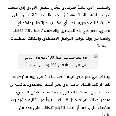
واختتمت: “دي حاجة مفرحاني عشان سببين، الأولي إني كسبت
في مسابقه عالمية مهمة زي دي والحاجه التانية إني اللي
كسبت فنانة مصرية بتحب أي مكسب أو إنتصار يحققه أي
مصري، مصر هي بلد المبدعين والعظماء”، مما لاقت تفاعلا
واسعا بين رواد مواقع التواصل الاجتماعي وانهالت التعليقات
بالتهنئة.
مى عمر مسابقة أجمل 100 وجه في العالم
وتنتظر مي عمر عرض فيلم “بضع ساعات فى يوم ما”بطولة
هنا الزاهد، هشام ماجد، مى عمر، أحمد السعدنى، عائشة بن
أحمد، مايان السيد، خالد أنور، محمد سلام، هدى المفتى،
وتدور أحداث الفيلم خلال 8 ساعات تبدأ من الثانية عشرة بعد
منتصف الليل، كما أن قصة الفيلم تتعاقب على عدد من
الأبطال.