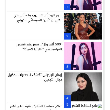
1
على الريد كاربت.. جورجينا تتألق في
مهرجان “كان” السينمائي الدولي
2
“500 ألف ريال”.. سعر عقد شمس
العراقية في “غاليريا لافييت”
3
إيمان البرديني تكشف 4 خطوات للدخول
مجال التجميل
4
5
“علاج تساقط الشعر”.. تعرف على أهم