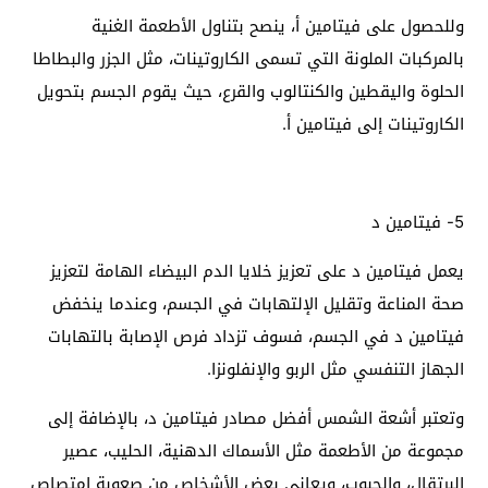
وللحصول على فيتامين أ، ينصح بتناول الأطعمة الغنية
بالمركبات الملونة التي تسمى الكاروتينات، مثل الجزر والبطاطا
الحلوة واليقطين والكنتالوب والقرع، حيث يقوم الجسم بتحويل
الكاروتينات إلى فيتامين أ.
5- فيتامين د
يعمل فيتامين د على تعزيز خلايا الدم البيضاء الهامة لتعزيز
صحة المناعة وتقليل الإلتهابات في الجسم، وعندما ينخفض
فيتامين د في الجسم، فسوف تزداد فرص الإصابة بالتهابات
الجهاز التنفسي مثل الربو والإنفلونزا.
وتعتبر أشعة الشمس أفضل مصادر فيتامين د، بالإضافة إلى
مجموعة من الأطعمة مثل الأسماك الدهنية، الحليب، عصير
البرتقال، والحبوب، ويعاني بعض الأشخاص من صعوبة امتصاص