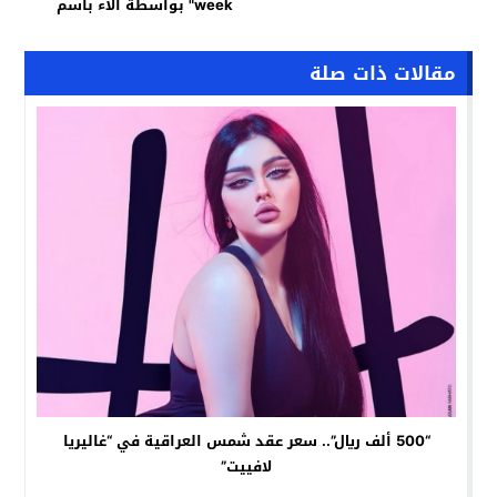
week" بواسطة آلاء باسم
مقالات ذات صلة
“500 ألف ريال”.. سعر عقد شمس العراقية في “غاليريا
لافييت”