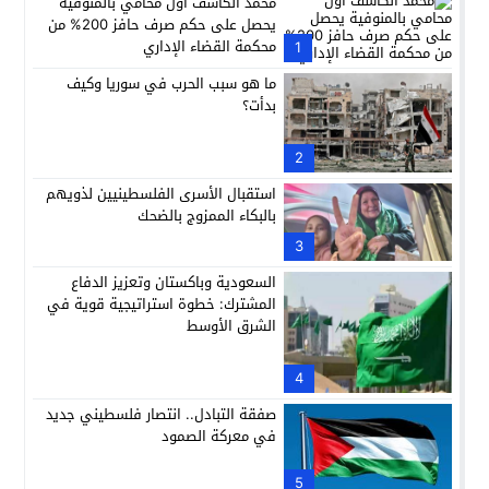
محمد الكاشف أول محامي بالمنوفية
يحصل على حكم صرف حافز 200% من
محكمة القضاء الإداري
1
ما هو سبب الحرب في سوريا وكيف
بدأت؟
2
استقبال الأسرى الفلسطينيين لذويهم
بالبكاء الممزوج بالضحك
3
السعودية وباكستان وتعزيز الدفاع
المشترك: خطوة استراتيجية قوية في
الشرق الأوسط
4
صفقة التبادل.. انتصار فلسطيني جديد
في معركة الصمود
5