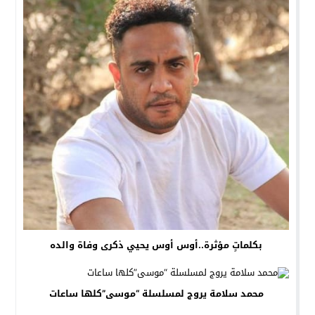
بكلماتٍ مؤثرة..أوس أوس يحيي ذكرى وفاة والده
محمد سلامة يروج لمسلسلة “موسى”كلها ساعات