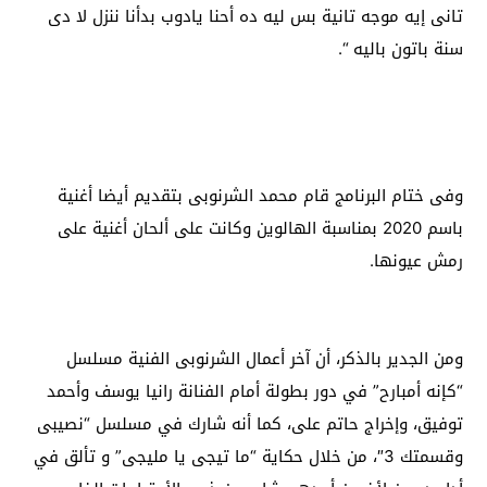
تانى إيه موجه تانية بس ليه ده أحنا يادوب بدأنا ننزل لا دى
سنة باتون باليه “.
وفى ختام البرنامج قام محمد الشرنوبى بتقديم أيضا أغنية
باسم 2020 بمناسبة الهالوين وكانت على ألحان أغنية على
رمش عيونها.
ومن الجدير بالذكر، أن آخر أعمال الشرنوبى الفنية مسلسل
“كإنه أمبارح” في دور بطولة أمام الفنانة رانيا يوسف وأحمد
توفيق، وإخراج حاتم على، كما أنه شارك في مسلسل “نصيبى
وقسمتك 3″، من خلال حكاية “ما تيجى يا مليجى” و تألق في