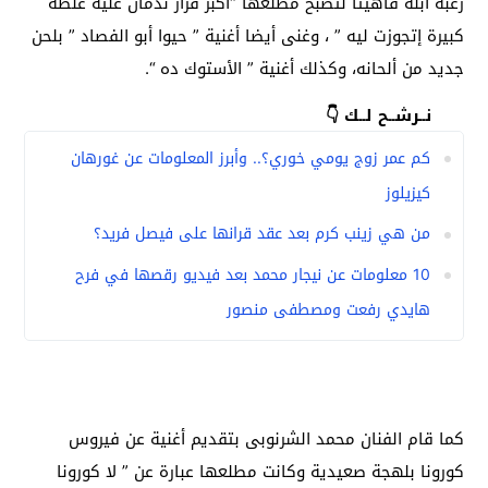
رغبة أبلة فاهيتا لتصبح مطلعها “أكبر قرار ندمان عليه غلطة
كبيرة إتجوزت ليه ” ، وغنى أيضا أغنية ” حيوا أبو الفصاد ” بلحن
جديد من ألحانه، وكذلك أغنية ” الأستوك ده “.
نــرشــح لــك 👇
كم عمر زوج يومي خوري؟.. وأبرز المعلومات عن غورهان
كيزيلوز
من هي زينب كرم بعد عقد قرانها على فيصل فريد؟
10 معلومات عن نيجار محمد بعد فيديو رقصها في فرح
هايدي رفعت ومصطفى منصور
كما قام الفنان محمد الشرنوبى بتقديم أغنية عن فيروس
كورونا بلهجة صعيدية وكانت مطلعها عبارة عن ” لا كورونا