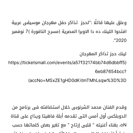
وعلق عليها قائلًا :”لحجز تذاكر حفل مهرجان موسيقى عربية
افتحوا اللينك ده دا الاوبرا المصرية (مسرح النافورة )7 نوفمبر
2020″.
لينك حجز تذاكر المهرجان
(https://ticketsmall.com/events/a57f32174bb74d6dbbff5
6eb87654bcc?
accNo=MSxZE1gHD0dKitmTMhLsqw%3D%3D)
وقدم الفنان محمد الشرنوبى خلال استضافته فى برنامج من
الدوبلكس أول أمس التى تقدمه أبلة فاهيتا ويذاع على قناة
oN، بغناء أغنيته ” قلبى إرتاح ” مع تغير بعض كلماتها حسب