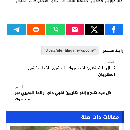
أداء دورين لأخوين أحدهم شاب من ذوى الأحتياجات الخاص.
رابط مختصر
السابق
نضال الشافعي:ألف مبروك يا بشرى الخطوبة في
المهرجان
التالي
كل عيد هلع وإنتو هاريين قلبي دلع.. راندا البحيري عبر
فيسبوك
مقالات ذات صلة