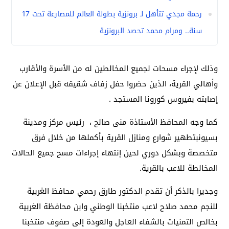
رحمة مجدي تتأهل لـ برونزية بطولة العالم للمصارعة تحت 17
سنة.. ومرام محمد تحصد البرونزية
وذلك لإجراء مسحات لجميع المخالطين له من الأسرة والأقارب
وأهالي القرية،
الذين حضروا حفل زفاف شقيقه قبل الإعلان عن
إصابته بفيروس كورونا المستجد .
كما وجه المحافظ الأستاذة منى صالح ، رئيس مركز ومدينة
بسيون
بتطهير شوارع ومنازل القرية بأكملها من خلال فرق
متخصصة وبشكل دوري لحين إنتهاء إجراءات مسح جميع الحالات
المخالطة للاعب بالقرية.
وجديرا بالذكر أن تقدم الدكتور طارق رحمي محافظ الغربية
للنجم محمد صلاح لاعب منتخبنا الوطني وابن محافظة الغربية
بخالص التمنيات بالشفاء العاجل والعودة إلى صفوف منتخبنا