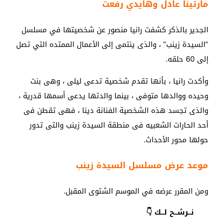
مارتينا عادل وهايدي رفعت
الجدير بالذكر كشفت رانيا منصور عن شخصيتها في مسلسل
“السيدة زينب” ، والذى ينتمى إلى الأعمال الممتده التي تصل
إلى 60 حلقه.
وأكدت رانيا ، بأنها تقدم شخصية تدعى ليلى ، وهى بنت
وحيده ووالدها متوفى ، بينما والدتها يدعى أسمها قدرية ،
والذى تجسد هذه الشخصية الفنانة دينا ، فهى تقطن فى
أحد الحارات الشعبيه فى منطقة السيدة زينب والتى تدور
حولها محور الأحداث.
موعد عرض مسلسل السيدة زينب
ومن المقرر عرضه في الموسم الشتوى المقبل.
نــرشــح لــك 👇