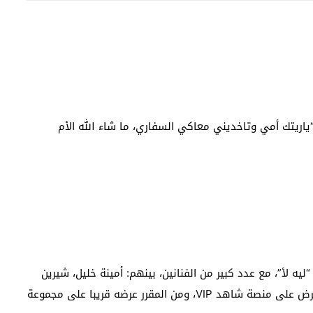
اريتك أمي وتاخديني معاكي السفاري، ما شاء الله الأم
لأ”، مع عدد كبير من الفنانين، بينهم: أمينة خليل، شيرين
رضا، محمد الشرنوبي، هاني عادل، عمر السعيد، العمل عُرض على منصة شاهد VIP، ومن المقرر عرضه قريبا على مجموعة