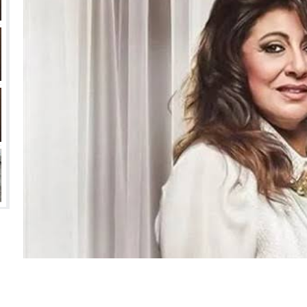
 تفشل أخرى في السوق السعودي؟
زيري مع الزمالك
ين عميد كلية “آداب كفر الشيخ”
انتهت أزمة العالمي المالية؟