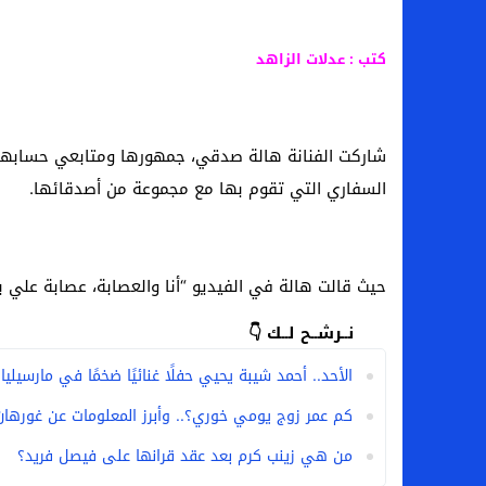
كتب : عدلات الزاهد
شاركت الفنانة هالة صدقي، جمهورها ومتابعي حسابها 
السفاري التي تقوم بها مع مجموعة من أصدقائها.
حيث قالت هالة في الفيديو “أنا والعصابة، عصابة علي 
نــرشــح لــك 👇
الأحد.. أحمد شيبة يحيي حفلًا غنائيًا ضخمًا في مارسيل
كم عمر زوج يومي خوري؟.. وأبرز المعلومات عن غورهان 
من هي زينب كرم بعد عقد قرانها على فيصل فريد؟