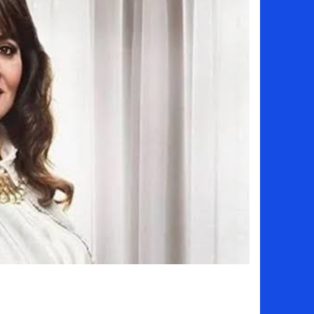
لماذا تنجح بعض الحملات التسويقية بينما
بعد فسخ عقده.. حصاد وأرقام سيف الدين الج
السيرة الذاتية للدكتورة آيات حسن شمس الد
سامو كوستا في معسكر النصر السعودي.. هل 