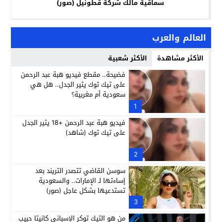
سماقية مالك شركة قطونيل (صور)
العالم والعرب
الأكثر مشاهدة
الأكثر شعبية
فضيحة.. مقطع فيديو هبة عبد الرحمن
على تيك توك يثير الجدل.. هل هي
سعودية أم مغربية؟
1
فيديو هبة عبد الرحمن +18 يثير الجدل
على تيك توك (شاهد)
2
سوسن القاضي تتصدر التريند بعد
إساءتها لـ الإمارات.. والسعودية
تستدعيها بشكل عاجل (صور)
3
من هو التيك توكر الإسباني كانيتا حبيب