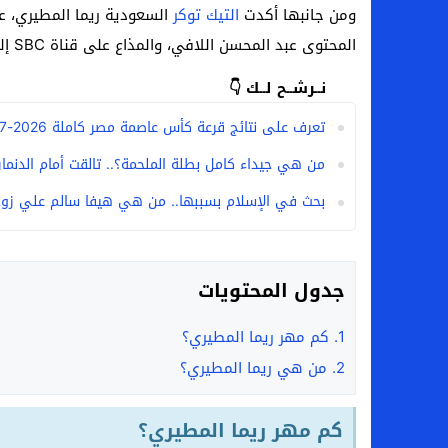
ومن جانبها أكدت
التيك توكر
السعودية ريما المطيري، 
المحتوى عبد المحسن اللافي، والمذاع على قناة SBC إلى أنها لم تعد خطوبة إلى الآن.
نــرشــح لــك 👇
تعرف على نتائج قرعة كأس عاصمة مصر كاملة 2026-2027
من هي جيداء كامل بطلة الملحمة؟.. تالقت أمام الدنمارك 
بحث في الإسلام بسببها.. من هي هيفا سالم علي زوج
جدول المحتويات
1.
كم مهر ريما المطيري؟
2.
من هي ريما المطيري؟
كم مهر ريما المطيري؟