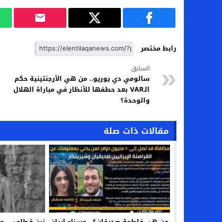
رابط مختصر
السابق
سالومي دي يوريو.. من هي الأرجنتينية حكم
الـVAR بعد حطفها للأنظار في مباراة الهلال
والوحدة؟
مقالات ذات صلة
من هي فاطمة صديقان؟.. حسناء إيران
زين قطامي.. 