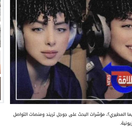
انتهت أزمة العالمي المالية؟
سميًا
فها للأنظار؟
امة نبيه
ما المطيري؟، مؤشرات البحث على جوجل تريند ومنصات التواصل
ونية.