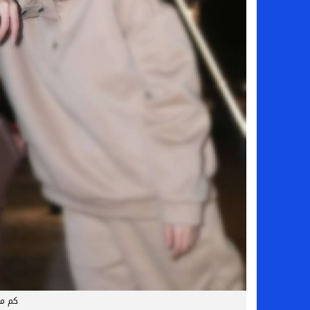
كم مه