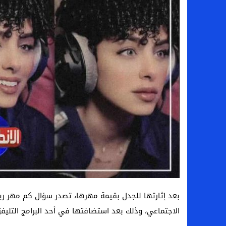
سامو كوستا في معسكر النصر السعودي.. هل 
إنهاء تعاقد سيف الدين الجزيري مع الزمالك ر
من هي لوز مينديز زوجة إبراهيم دياز بعد خط
الموصل العراقي يعلن ضم المهاجم يوسف أس
بعد إثارتها للجدل بقيمة مهرها، تصدر سؤال كم مهر ري
الاجتماعي، وذلك بعد استضافتها في أحد البرامج التليفزي