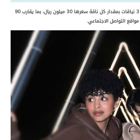
وعن مقدار مهرها التي طلبته من قبل أكدت أنها طلبت 3 نياقات بمقدار كل ناقة سعرها 30 ميلون ريال، بما يقارب 90
 مواقع التواصل الاجتماعي.