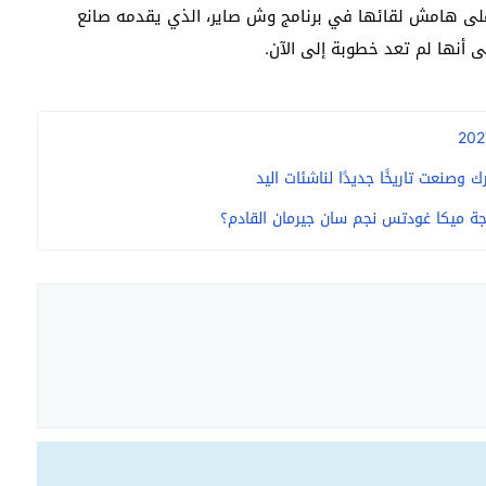
على هامش لقائها في برنامج وش صاير، الذي يقدمه صانع
وصنعت تاريخًا جديدًا لناشئات اليد
ة ميكا غودتس نجم سان جيرمان القادم؟