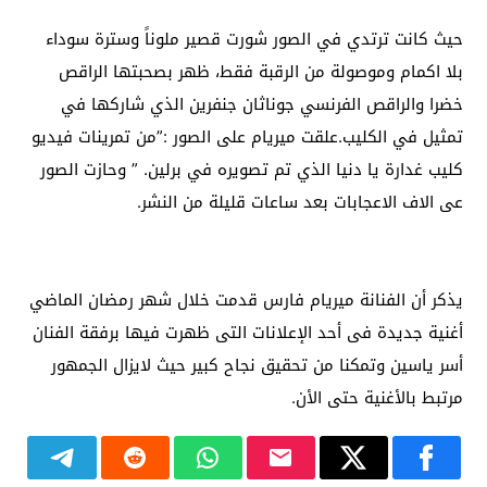
حيث كانت ترتدي في الصور شورت قصير ملوناً وسترة سوداء
بلا اكمام وموصولة من الرقبة فقط، ظهر بصحبتها الراقص
خضرا والراقص الفرنسي ​جوناثان جنفرين​ الذي شاركها في
تمثيل في الكليب.علقت ميريام على الصور :”من تمرينات فيديو
كليب ​غدارة يا دنيا​ الذي تم تصويره في برلين. ” وحازت الصور
عى الاف الاعجابات بعد ساعات قليلة من النشر.
يذكر أن الفنانة ميريام فارس قدمت خلال شهر رمضان الماضي
أغنية جديدة فى أحد الإعلانات التى ظهرت فيها برفقة الفنان
أسر ياسين وتمكنا من تحقيق نجاح كبير حيث لايزال الجمهور
مرتبط بالأغنية حتى الأن.