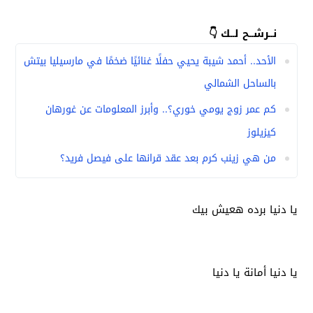
نــرشــح لــك 👇
الأحد.. أحمد شيبة يحيي حفلًا غنائيًا ضخمًا في مارسيليا بيتش
بالساحل الشمالي
كم عمر زوج يومي خوري؟.. وأبرز المعلومات عن غورهان
كيزيلوز
من هي زينب كرم بعد عقد قرانها على فيصل فريد؟
يا دنيا برده هعيش بيك
يا دنيا أمانة يا دنيا