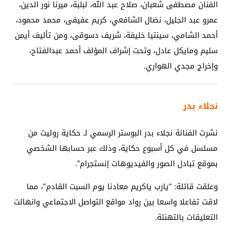
الفنان مصطفى شعبان، صلاح عبد الله، لبلبة، ميرنا نور الدين،
عمرو عبد الجليل، نضال الشافعي، كريم عفيفى، محمد محمود،
أحمد الشامي، سينتيا خليفة، شريف دسوقى، ومن تأليف أيمن
سليم ومايكل عادل، وتحت إشراف المؤلف أحمد عبدالفتاح،
وإخراج مجدي الهواري.
نجلاء بدر
نشرت الفنانة نجلاء بدر البوستر الرسمي لـ حكاية روليت من
مسلسل في كل أسبوع حكاية، وذلك عبر حسابها الشخصي
بموقع تبادل الصور والفيديوهات إنستجرام”.
وعلقت قائلة: “يارب ياكريم معادنا يوم السبت القادم”، مما
لاقت تفاعلا واسعا بين رواد مواقع التواصل الاجتماعي وانهالت
التعليقات بالتهنئة.