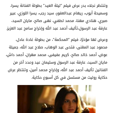
وتنتظر نجلاء بدر عرض فيلم “ليلة العيد” بطولة الفنانة يسرا،
وسميحة أيوب، ريهام عبدالعفور، سيد رجب، يسرا اللوزي، عبير
صبري، هنادي مهنا، محمد لطفي، نهى صالح، مايان السيد،
عارفة عبد الرسول،تأليف أحمد عبد الله وإخراج سامح عبد العزيز.
وعرض لها مؤخرًا، فيلم “المحكمة”، من بطولة غادة عادل،
محمود عبد المغنى، فتحى عبد الوهاب، صلاح عبد الله، جميلة
عوض، أحمد خالد صالح، كريم عفيفى، محمد مهران، أحمد داش،
مايان السيد، عارفة عبد الرسول وسليمان عيد وعدد آخر من
الفنانين تأليف أحمد عبد الله، وإخراج محمد أمين، وتنتظر عرض
حكاية روليت من مسلسل في كل أسبوع حكاية.