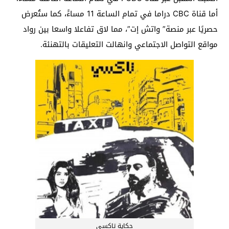
أما قناة CBC دراما في تمام الساعة 11 مساءًَ، كما ستُعرض
حصريًا عبر منصة” واتش إت”، مما لاق تفاعلا واسعا بين رواد
مواقع التواصل الاجتماعي وانهالت التعليقات بالتهنئة.
حكاية تاكسي