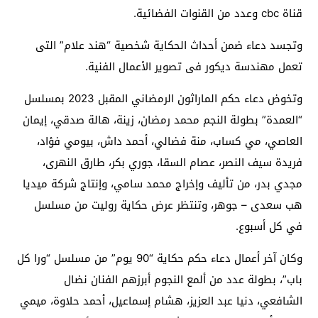
قناة cbc وعدد من القنوات الفضائية.
وتجسد دعاء ضمن أحداث الحكاية شخصية “هند علام” التى
تعمل مهندسة ديكور فى تصوير الأعمال الفنية.
وتخوض دعاء حكم الماراثون الرمضاني المقبل 2023 بمسلسل
“العمدة” بطولة النجم محمد رمضان، زينة، هالة صدقي، إيمان
العاصي، مي كساب، منة فضالي، أحمد داش، بيومي فؤاد،
فريدة سيف النصر، عصام السقا، جوري بكر، طارق النهرى،
مجدي بدر، من تأليف وإخراج محمد سامي، وإنتاج شركة ميديا
هب سعدى – جوهر، وتنتظر عرض حكاية روليت من مسلسل
في كل أسبوع.
وكان آخر أعمال دعاء حكم حكاية “90 يوم” من مسلسل “ورا كل
باب”، بطولة عدد من ألمع النجوم أبرزهم الفنان نضال
الشافعي، دنيا عبد العزيز، هشام إسماعيل، أحمد حلاوة، ميمي