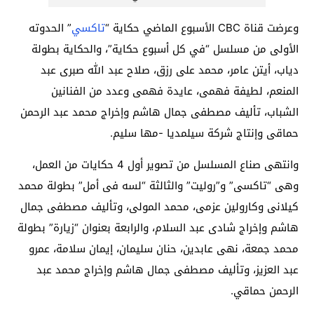
وعرضت قناة CBC الأسبوع الماضي حكاية “
تاكسي
” الحدوته
الأولى من مسلسل “في كل أسبوع حكاية”، والحكاية بطولة
دياب، أيتن عامر، محمد على رزق، صلاح عبد الله صبرى عبد
المنعم، لطيفة فهمى، عايدة فهمى وعدد من الفنانين
الشباب، تأليف مصطفى جمال هاشم وإخراج محمد عبد الرحمن
حماقى وإنتاج شركة سيلمديا -مها سليم.
وانتهى صناع المسلسل من تصوير أول 4 حكايات من العمل،
وهى “تاكسى” و”روليت” والثالثة “لسه فى أمل” بطولة محمد
كيلانى وكارولين عزمى، محمد المولى، وتأليف مصطفى جمال
هاشم وإخراج شادى عبد السلام، والرابعة بعنوان “زيارة” بطولة
محمد جمعة، نهى عابدين، حنان سليمان، إيمان سلامة، عمرو
عبد العزيز، وتأليف مصطفى جمال هاشم وإخراج محمد عبد
الرحمن حماقي.