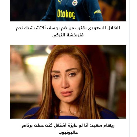
الهلال السعودي يقترب من ضم يوسف أكتشيشيك نجم
فنربخشة التركي
ريهام سعيد: أنا لو عايزة أشتغل كنت عملت برنامج
عاليوتيوب