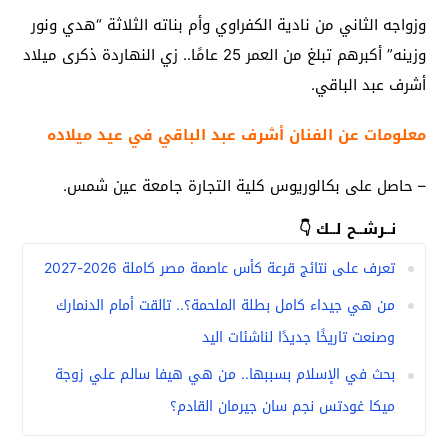
وزواجه الثاني من نادية الكفراوي وأم بناته الثلاثة “هدي ونور
وزينه” أكبرهم تبلغ من العمر 25 عامًا.. زي النهاردة ذكرى ميلاد
أشرف عبد الباقي.
معلومات عن الفنان أشرف عبد الباقي في عيد ميلاده
– حاصل على بكالوريوس كلية التجارة جامعة عين شمس.
نــرشــح لــك 👇
تعرف على نتائج قرعة كأس عاصمة مصر كاملة 2026-2027
من هي جيداء كامل بطلة الملحمة؟.. تالقت أمام الدنمارك
وصنعت تاريخًا جديدًا لناشئات اليد
بحث في الإسلام بسببها.. من هي هيفا سالم علي زوجة
ميكا غودتس نجم سان جيرمان القادم؟