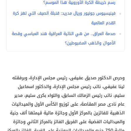
رسم خريطة الكرة الأوروبية هذا الموسم؟
فينيسيوس جونيور وريال مدريد: قنبلة الصيف التي تهز كرة
القدم العالمية
صدمة العراق.. من هي النائبة العراقية هند العباسي وقصة
الأموال والذهب المضبوطين؟
وحرص الدكتور صديق عفيفى، رئيس مجلس الإدارة، وبرفقته
لينا عفيفى، نائب رئيس مجلس الإدارة، والدكتور اسماعيل
سليم، نائب رئيس الزمالك السابق، واللواء بكرى سليم، مدير
عام نادى مصر المقاصة، على توزيع الكأس الأول والميداليات
الذهبية للفائزين بالمركز الأول وجائزة مالية قيمتها ألف جنية
والميداليات الفضية على الفريق الفائز بالمركز الثاني وجائزة
مالية 750 جنيه والميداليات البرونزية على الفريق الفائز بالمركز