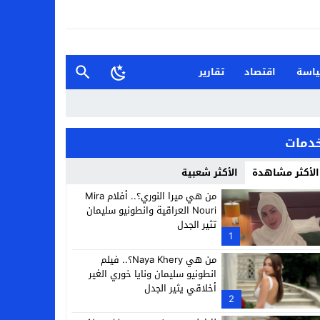
اسة
اقتصاد
تقارير
دمات
الأكثر مشاهدة
الأكثر شعبية
من هي ميرا النوري؟.. أفلام Mira
Nouri العراقية وانطونيو سليمان
تثير الجدل
1
من هي Naya Khery؟.. فيلم
انطونيو سليمان ونايا خوري الغير
أخلاقي يثير الجدل
2