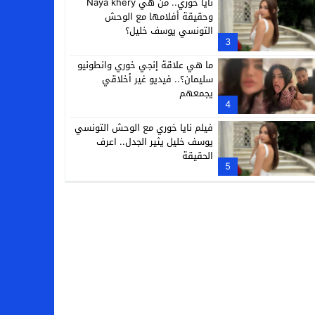
نايا خوري.. من هي Naya khery
وحقيقة أفلامها مع الوحش
التونسي يوسف خليل؟
3
ما هي علاقة إنجي خوري وانطونيو
سليمان؟.. فيديو غير أخلاقي
يجمعهم
4
فيلم نايا خوري مع الوحش التونسي
يوسف خليل يثير الجدل.. اعرف
الحقيقة
5