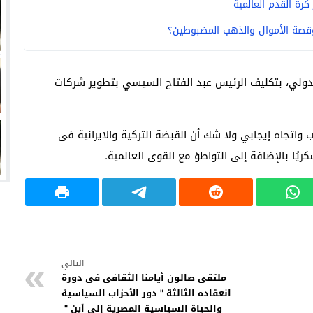
رة القدم العالمية
فها للأنظار؟
وقصة الأموال والذهب المضبوطين؟
امة نبيه
لدولي، بتكليف الرئيس عبد الفتاح السيسي بتطوير شركات
واتجاه إيجابي ولا شك أن القبضة التركية والايرانية فى
ًا بالإضافة إلى التواطؤ مع القوى العالمية.
التالي
ملتقى صالون أيامنا الثقافى فى دورة
انعقاده الثالثة " دور الأحزاب السياسية
والحياة السياسية المصرية إلى أين "