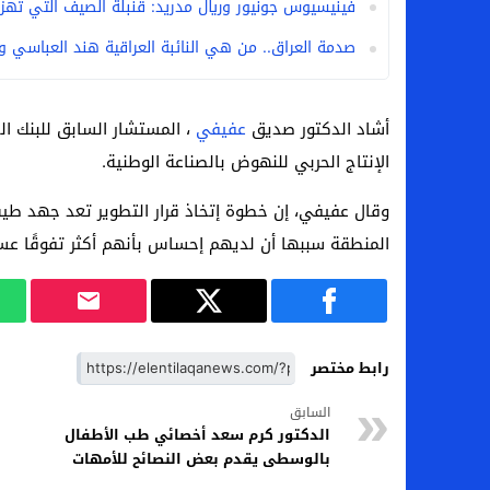
فينيسيوس جونيور وريال مدريد: قنبلة الصيف التي تهز ك
من هي لوز مينديز زوجة إبراهيم دياز بعد خط
صدمة العراق.. من هي النائبة العراقية هند العباسي 
الموصل العراقي يعلن ضم المهاجم يوسف أس
أشاد الدكتور صديق
عفيفي
، المستشار السابق للبنك ا
الإنتاج الحربي للنهوض بالصناعة الوطنية.
وقال عفيفي، إن خطوة إتخاذ قرار التطوير تعد جهد طيب 
المنطقة سببها أن لديهم إحساس بأنهم أكثر تفوقًا عسكري
رابط مختصر
السابق
الدكتور كرم سعد أخصائي طب الأطفال
بالوسطى يقدم بعض النصائح للأمهات