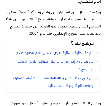
أمام تشيلسي.
ويعتمد أرسنال على استقرار فني واضح وتشكيلة قوية تسعى
لحسم اللقاء مبكرا خاصة أن الجماهير تضع آمالا كبيرة على هذا
الموسم ليكون خطوة جديدة نحو العودة إلى منصات التتويج
بعد غياب لقب الدوري الإنجليزي منذ عام 2004.
نــرشــح لــك 👇
القيمة المالية النهائية لعرض الأهلي لضم محمود صلاح
من هو نادي إيه إس بورت بطل جيبوتي طريق الزمالك
الإفريقي؟
من هي جيداء كامل بطلة الملحمة؟.. تالقت أمام الدنمارك
وصنعت تاريخًا جديدًا لناشئات اليد
ويؤمن الجهاز الفني بأن الفوز في مباراة آرسنال وبرينتفورد