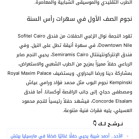
الطرب التقليدي والموسيقى الشبابية والمعاصرة.
نجوم الصف الأول في سهرات رأس السنة
تقود النجمة نوال الزغبي الحفلات من فندق Sofitel Cairo
Downtown Nile، في سهرة أنيقة تطل على النيل. وفي
فندق الإنتركونتيننتال Semiramis Cairo، يحيي النجم صابر
الرباعي حفلاً مميزاً بمزيج من الطرب الشعبي والاستعراض،
بمشاركة دينا ورضا البحراوي. ويستضيف Royal Maxim Palace
Kempinski نجوم البوب مثل محمد فؤاد ورامي عياش
ومصطفى حجاج، إلى جانب الراقصة أوكسانا. أما فندق
Concorde Elsalam، فيشهد حفلاً رئيسياً للنجم محمود
العسيلي، يليه فقرات فنية متنوعة.
نــرشــح لــك 👇
الأحد.. أحمد شيبة يحيي حفلًا غنائيًا ضخمًا في مارسيليا بيتش