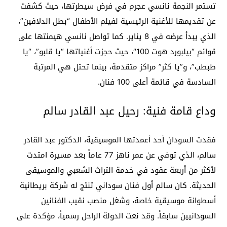
تستمر النجمة نانسي عجرم في فرض سيطرتها، حيث كشفت
عن تقديمها للأغنية الرئيسية لفيلم الأطفال “بطل الدلافين”،
الذي يبدأ عرضه في 8 يناير. كما تواصل نانسي هيمنتها على
قوائم “بيلبورد هوت 100″، حيث حجزت أغنياتها “يا قلبو”، “يا
طبطب”، و”يا كثر” مراكز متقدمة، بينما تحتل هي المرتبة
السادسة في قائمة أعلى 100 فنان.
وداع قامة فنية: رحيل عبد القادر سالم
فقدت السودان أحد أعمدتها الموسيقية، الدكتور عبد القادر
سالم، الذي توفي عن عمر ناهز 77 عاماً بعد مسيرة امتدت
لأكثر من أربعة عقود في خدمة التراث الشعبي والموسيقى
الحديثة. كان سالم أول فنان سوداني تنتج له شركة بريطانية
أسطوانة موسيقية خاصة، وشغل منصب نقيب الفنانين
السودانيين سابقاً. وقد نعت الدولة الراحل رسمياً، مؤكدة على