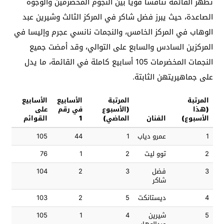
تظهر القائمة تنافساً قوياً بين النجوم المخضرمين والوجوه
الصاعدة، حيث يبرز فضل شاكر في المركز الثالث وشيرين عبد
الوهاب في المركز الخامس، والنجمات نانسي عجرم وإليسا في
المركزين السادس والسابع على التوالي، وقد أمضت جميع
النجمات المخضرمات 105 أسابيع كاملة في القائمة، ما يدل
على جماهيريتهن الثابتة.
المرتبة
المرتبة
الأسابيع
الأسابيع
(هذا
(الأسبوع
في رقم
على
الأسبوع)
الفنان
الماضي)
1
القوائم
1
عمرو دياب
1
44
105
2
توو ليت
2
1
76
3
فضل
3
2
104
شاكر
4
ديستانكت
5
2
103
5
شيرين
4
1
105