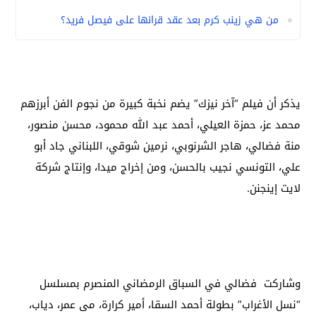
من هي زينب كرم بعد عقد قرانها على فيصل فريد؟
يذكر أن فيلم “آخر نيزك” يضم نخبة كبيرة من نجوم الفن أبرزهم
محمد عز، حمزة العيلي، أحمد عبد الله محمود، محسن منصور،
منة فضالي، هاجر الشرنوبي، نرمين شوقي، اللبناني جاد أبو
علي، التونسي نجيب بالحسن، ومن إخراج ميدا، وإنتاج شركة
لايت إينجنن.
وشاركت فضالي في السباق الرمضاني المنصرم بمسلسل
“نسل الأغراب” بطولة أحمد السقا، أمير كرارة، مى عمر، دياب،