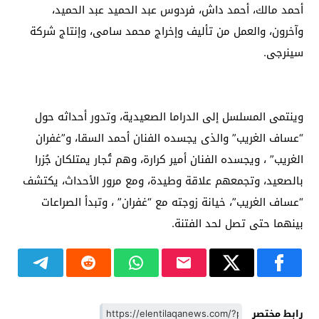
أحمد مالك، أحمد داش، فردوس عبد الحميد عبد الحميد،
وآخرون، والعمل من تأليف وإخراج محمد سامى، وإنتاج شركة
سينرجى.
وينتمى المسلسل إلى الدراما الصعيدية، وتدور أحداثه حول
“عساف الغريب” والذى يجسده الفنان أحمد السقا، و”غفران
الغريب” ، ويجسده الفنان أمير كرارة، وهم تُجار يمتلكان جُزرا
بالصعيد، وتجمعهم علاقة وطيدة، ومع مرور الأحداث، يكتشف
“عساف الغريب”، خيانة زوجته مع “غفران” ، وتبدأ الصراعات
بينهما حتى تصل لحد الفتنة.
رابط مختصر