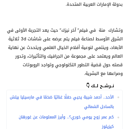
بدولة الإمارات العربية المتحدة.
وتشارك منة في فيلم” آخر نيزك” حيث يعد التجربة الأولى في
الشرق الأوسط لصناعة فيلم يتم عرضه على شاشات 3d ثلاثية
الأبعاد، وينتمي لنوعية أفلام الخيال العلمي ويتحدث عن نهاية
العالم ويعتمد على مجموعة من الجرافيك والتأثيرات، وتدور
قصته حول قضية التطور التكنولوجي وتواجد الروبوتات
وصراعها مع البشرية.
نــرشــح لــك 👇
الأحد.. أحمد شيبة يحيي حفلًا غنائيًا ضخمًا في مارسيليا بيتش
بالساحل الشمالي
كم عمر زوج يومي خوري؟.. وأبرز المعلومات عن غورهان
كيزيلوز