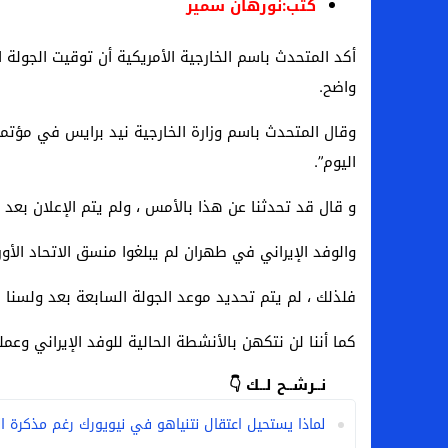
كتب:نورهان سمير
أكد المتحدث باسم الخارجية الأمريكية أن توقيت الجولة 
واضح.
وقال المتحدث باسم وزارة الخارجية نيد برايس في مؤت
اليوم”.
و قال قد تحدثنا عن هذا بالأمس ، ولم يتم الإعلان بعد 
والوفد الإيراني في طهران لم يبلغوا منسق الاتحاد الأو
فلذلك ، لم يتم تحديد موعد الجولة السابعة بعد ولسنا
كما أننا لن نتكهن بالأنشطة الحالية للوفد الإيراني وعملي
نــرشــح لــك 👇
لماذا يستحيل اعتقال نتنياهو في نيويورك رغم مذكرة ال