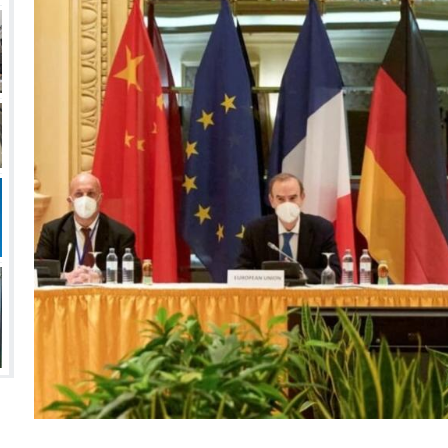
انتهت أزمة العالمي المالية؟
سميًا
فها للأنظار؟
امة نبيه