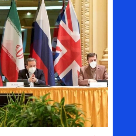
سامو كوستا في معسكر النصر السعودي.. هل 
إنهاء تعاقد سيف الدين الجزيري مع الزمالك ر
من هي لوز مينديز زوجة إبراهيم دياز بعد خط
الموصل العراقي يعلن ضم المهاجم يوسف أس