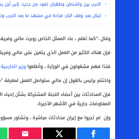
الحرب بين واشنطن وطهران تعود من جديد: إلى أين يذ
لبنان بعد وقف النار: قراءة في مشهد ما بعد الحرب وتح
وقال :”كما تعلم ، عاد الممثل الخاص روبرت مالي وفريقه
فإن هناك الكثير من العمل الذي يتعين على مالي وفريقه 
فلذا فهم مشغولون في الوزارة ، وأطلعوا
وزير الخارجية
و
واختتم برايس بالقول إن مالي ستواصل العمل لمعرفة “ما 
فإن المحادثات بين أعضاء اللجنة المشتركة بشأن إحياء ا
المفاوضات جارية في الأشهر الأخيرة.
وإن
لم تجروا مع إيران محادثات مباشرة ، وتشاور مسؤو