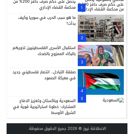
يحصل على حكم صرف حافز 200% من
محكمة القضاء الإداري
1
ما هو سبب الحرب في سوريا وكيف
بدأت؟
2
استقبال الأسرى الفلسطينيين لذويهم
بالبكاء الممزوج بالضحك
3
صفقة التبادل.. انتصار فلسطيني جديد
في معركة الصمود
4
5
السعودية وباكستان وتعزيز الدفاع
المشترك: خطوة استراتيجية قوية في
الشرق الأوسط
الانطلاقة نيوز
© 2026 جميع الحقوق محفوظة.