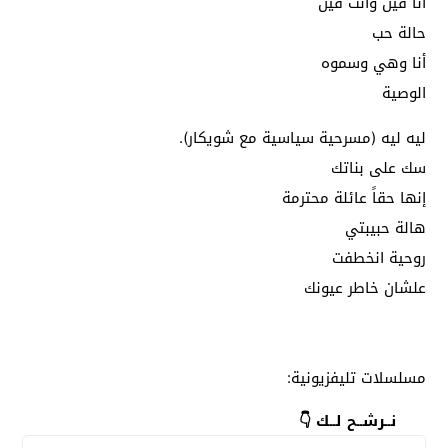
أنا فين وانت فين
حالة حب
أنا وهي وسموه
الوصية
ليه ليه (مسرحية سياسية مع شويكار).
سك على بناتك
إنها حقاً عائلة محترمة
هالة حبيبتي
روحية انخطفت
علشان خاطر عيونك
مسلسلات تليفزيونية:
نــرشــح لــك 👇