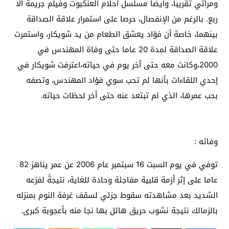
ومراتي تقريباً، وأيضاً مسلسل أحلام العنكبوت وفيلم جريمة الا
ربع. بالرغم من الإنفصال، حرصا على استمرار علاقة الصداقة
بينهما، خاصة أن فؤاد يعشق الطعام من يد شويكار، واستمرت
علاقة الصداقة لمدة 20 عاما حتى وفاة المهندس في
2000،وكانت معه حتى آخر يوم في حياته،اعترفت شويكار في
إحدي اللقاءات بأنها لم تحب سوي فؤاد المهندس، وتصفه
بحب عمرها، الذي لم تبتعد عنه حتى أخر لحظات حياته.
وفاته :
توفي في يوم السبت 16 سبتمبر عام 2006 عن عمر يناهز 82
عاما على إثر أزمة قلبية مفاجئة وحادة للغاية، نتيجةً لفزعه
الشديد بعد مشاهدته سقوط جزئي لسقف غرفة النوم بمنزله
بالزمالك نتيجة نشوب حريق هائل بها نجا منه بأعجوبة كبرى.