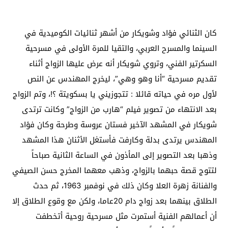
كان الثنائي فؤاد وشويكار من أشهر ثنائيات الكوميدية في
السينما والمسرح العربي، والتقيا للمرة الأولى في مسرحية
السكرتير الفني، وتروي شويكار أنه عرض عليها الزواج أثناء
تقديم مسرحية “أنا وهو وهي”، ليخرج المهندس عن النص
لأول مره في حياته قائلا : تتجوزيني يا بسكويتة ؟!، وتم الزواج
بعد الانتهاء من تصوير فيلم “هارب من الزواج” وكانت ترتدى
شويكار في المشهد الآخير فستان عروسة وطرحة وكان فؤاد
المهندس يرتدى بدلة وكارفت فأستغل الأثنان هذا المشهد
وذهبا بعد التصوير إلى المأذون في الساعة الثانية صباحاً
لتتوج قصة حبهما بالزواج، وذهب معهما المخرج حسن الصيفي
والفنانة زهرة العلا وكان ذلك في نوفمبر 1963، ثم حدث
الطلاق بينهما بعد زواج دام 20عاما، ولكن مع وقوع الطلاق إلا
أن أعمالهم الفنية أستمرت مثل مسرحية روحية أتخطفت