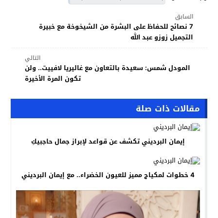
السابق
7 نصائح للحفاظ على البشرة من الشيخوخة مع خبيرة
التجميل زوزو عبد الله
التالي
المودل شمس: سعيدة بالتعاون مع غاليريا لافييت.. ولن
تكون المرة الأخيرة
مقالات ذات صلة
إيمان البرديني تكشف عن قواعد لإبراز جمال حاجبيكِ
4 خطوات لمكياج مميز للعيون الخضراء.. مع إيمان البرديني