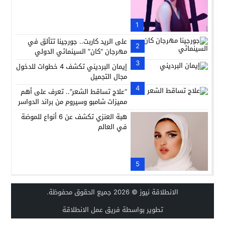
1
على الريد كاربت.. جورجينا تتألق في
2
مهرجان “كان” السينمائي الدولي
3
إيمان البرديني تكشف 4 خطوات للدخول
مجال التجميل
4
“علاج تساقط الشعر”.. تعرف على أهم
مميزات شامبو وسيروم من براند الدواسر
هبة العنزي تكشف عن 6 أنواع للموضة
في العالم
5
الانطلاقة نيوز
© 2026 جميع الحقوق محفوظة.
تطوير بواسطة فريق عمل الانطلاقة