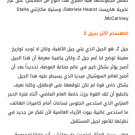
تشمل مجموعاتها هبة العنزي هذا النوع من الملابس، على غرار
غابريلا هاريست Gabriela Hearst، وستيلا مكارتني Stella
McCartney.
الاهتمام أكثر بجيل Z
جيل Z، هو الجيل الذي يلي جيل الألفية، ولكن لا توجد تواريخ
معينة توضح لنا عُمر جيل Z، ولكن يكفينا معرفة أن هذا الجيل
أصبح يؤثر بشكل كبير في عالم صناعة الموضة، تحديداً بعد أن
أصبح لعالم السوشيال ميديا الذي يسيطر عليه هذا الجيل
بشكل خاص قوة لم نكن نتوقعها على الإطلاق، وكلنا نعرف
بالطبع أن تلك القوة برزت خاصة العام الماضي، أثناء فترة الحجر
المنزلي الذي استدعى الجلوس لساعات أمام كاميرات الهاتف،
ما استدعى غالبية بيوت الأزياء العالمية لأن تفكر من جديد في
نظرتها للأمور لجيل المستقبل.
فعلى سبيل المثال اعتمدت دار دولتشي آند غابانا لمجموعة