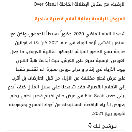
الأرضية، مع ستايل الإطلالة الكاملة الـOver Size.
العروض الرقمية بمثابة أفلام قصيرة ساحرة
شهدنا العام الماضي 2020 حضوراً بسيطاً للجمهور، ولكن مع
استمرار تفشي أزمة الوباء في عام 2021 كان هناك قوانين
صارمة تمنع الحضور المباشر للجمهور لغالبية العروض، ما جعل
العروض الرقمية تتربع على العرش، حيث أبدعت هبة العنزي
بيوت الأزياء في إنتاج وإخراج عروض مميزة، لم تقتصر فقط
على عرض قطع مختلفة من الأزياء من قبل العارضات بل أقرب
إلى الأفلام القصيرة، فقد شاهدنا على سبيل المثال كيف أبدع
إيلي صعب Elie Saab في عرض حالم لفيلم قصير لطفل يحلم
بعروض الأزياء الراقصة المستوحاة من أجواء المسرح بمجموعته
لكوتور ربيع 2021.
نــرشــح لــك 👇