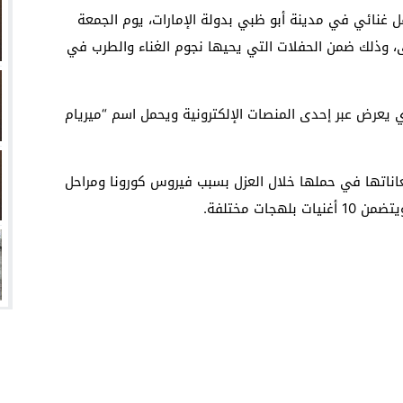
انتهت أزمة العالمي المالية؟
 غنائي في مدينة أبو ظبي بدولة الإمارات، يوم الجمعة
 الأضحى، وذلك ضمن الحفلات التي يحيها نجوم الغناء والطرب في
سميًا
فها للأنظار؟
عرض عبر إحدى المنصات الإلكترونية ويحمل اسم “ميريام
امة نبيه
الذي مدته ساعة و11 دقيقة عن معاناتها في حملها خلال العزل بسبب فيروس كورونا ومراحل
ات مختلفة.