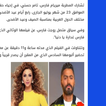
سامو كوستا في معسكر النصر السعودي.. هل 
تشارك المطربة ميريام فارس، تامر حسني، في إحياء حفل
الموافق 23 من شهر يوليو الجارى، رابع أيام عيد
إنهاء تعاقد سيف الدين الجزيري مع الزمالك ر
مختلف الدول العربية بمناسبة الصيف وعيد الأضحى.
من هي لوز مينديز زوجة إبراهيم دياز بعد خط
وفي سياق متصل روجت فارس، عن فيلمها الوثائي الذي ي
الموصل العراقي يعلن ضم المهاجم يوسف أس
فارس غدارة يا دنيا”.
وتتناولت في الفيلم 
تحضير ألبومها السادس الذي من المقرر أن يصدر قريباً ويتضمن 10 أغنيات بلهج