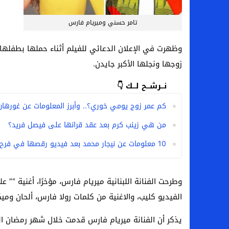
تامر حسني وميريام فارس
وظهرت في الإعلان الدعائي للفيلم أثناء حملها بطفلها
زوجها ونجلها الأكبر جايدن.
نــرشــح لــك 👇
كم عمر زوج يومي خوري؟.. وأبرز المعلومات عن غورهان 
من هي زينب كرم بعد عقد قرانها على فيصل فريد؟
10 معلومات عن نيجار محمد بعد فيديو رقصها في فرح هايدي رفعت ومصطفى منصور
وطرحت الفنانة اللبنانية ميريام فارس، مؤخرًا، أغنية “
الفيديو كليب، والاغنية من كلمات رولا فارس، ألحان و
يذكر أن الفنانة ميريام فارس قدمت خلال شهر رمضان ا