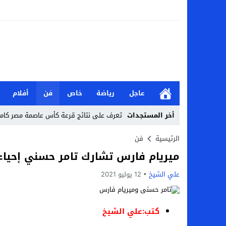
عاجل
رياضة
خاص
فن
أفلام
أخر المستجدات
تعرف على نتائج قرعة كأس عاصمة مصر كاملة 2026-7
من هي جيداء كامل بطلة الملحمة؟.. تالقت أمام
الرئيسية
فن
ميريام فارس تشارك تامر حسني إحياء
بحث في الإسلام بسببها.. من هي هيفا سال
علي الشيخ
12 يوليو 2021
لماذا تنجح بعض الحملات التسويقية بينما
بعد فسخ عقده.. حصاد وأرقام سيف الدين الج
كتب:علي الشيخ
السيرة الذاتية للدكتورة آيات حسن شمس الد