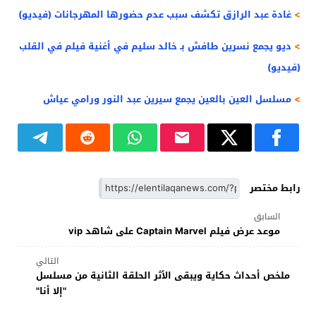
>
غادة عبد الرازق تكشف سبب عدم حضورها المهرجانات (فيديو)
>
ديو يجمع نسرين طافش بـ خالد سليم في أغنية فيلم في القلب
(فيديو)
>
مسلسل العين بالعين يجمع سيرين عبد النور ورامي عياش
رابط مختصر
السابق
موعد عرض فيلم Captain Marvel على شاهد vip
التالي
ملخص أحداث حكاية ويبقى الأثر الحلقة الثانية من مسلسل
"إلا أنا"